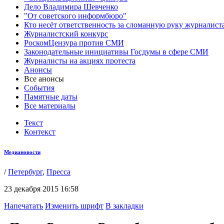
Дело Владимира Шевченко
"От советского информбюро"
Кто несёт ответственность за сломанную руку журналист
Журналистский конкурс
РоскомЦензура против СМИ
Законодательные инициативы Госдумы в сфере СМИ
Журналисты на акциях протеста
Анонсы
Все анонсы
События
Памятные даты
Все материалы
Текст
Контекст
Медиановости
/
Петербург
,
Пресса
23 декабря 2015 16:58
Напечатать
Изменить шрифт
В закладки