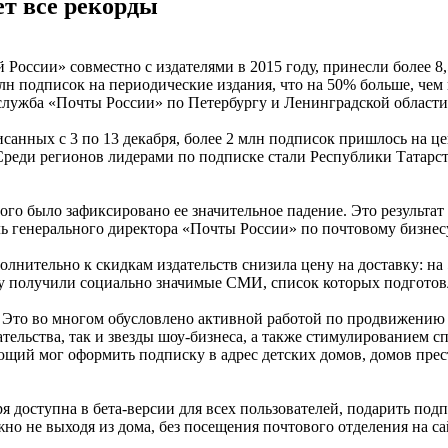
ет все рекорды
России» совместно с издателями в 2015 году, принесли более 8
 млн подписок на периодические издания, что на 50% больше, чем
с-служба «Почты России» по Петербургу и Ленинградской области
исанных с 3 по 13 декабря, более 2 млн подписок пришлось на ц
реди регионов лидерами по подписке стали Республики Татарстан
 этого было зафиксировано ее значительное падение. Это резуль
ль генерального директора «Почты России» по почтовому бизнес
лнительно к скидкам издательств снизила цену на доставку: н
 получили социально значимые СМИ, список которых подготов
и. Это во многом обусловлено активной работой по продвижени
ательства, так и звезды шоу-бизнеса, а также стимулированием
ющий мог оформить подписку в адрес детских домов, домов пре
я доступна в бета-версии для всех пользователей, подарить под
о не выходя из дома, без посещения почтового отделения на сайт