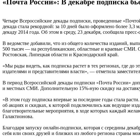
«Почта России»: В декабре подписка бь
Четыре Всероссийские декады подписки, проведенные «Почтой 
декада стала рекордной: за 10 дней было оформлено более 3,3
декаду 2014 года. Об этом в среду, 23 декабря, сообщила прес
В ведомстве добавили, что из общего количества изданий, вып
500 тысяч — на республиканские, областные и краевые СМИ. С
Ростовская, Липецкая области и Краснодарский край.
«Мы рады видеть, как подписка растет в тех регионах, где до
издателями и представителями власти», — отметила заместите
В период Всероссийской декады подписки «Почта России» допо
и местных СМИ. Дополнительную 15%-ную скидку на доставку
«В этом году подписка впервые за последние годы стала раст
об акциях и скидках, к которой подключились как ведущие изд
благотворительные мероприятия, в ходе которых каждый жела
Галактионова.
Благодаря запуску онлайн-подписки, которая с середины декабр
себя или своих друзей и близких из любого региона страны можн