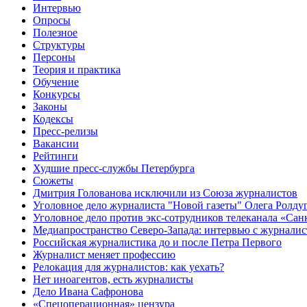
Интервью
Опросы
Полезное
Структуры
Персоны
Теория и практика
Обучение
Конкурсы
Законы
Кодексы
Пресс-релизы
Вакансии
Рейтинги
Худшие пресс-службы Петербурга
Сюжеты
Дмитрия Голованова исключили из Союза журналистов
Уголовное дело журналиста "Новой газеты" Олега Ролду
Уголовное дело против экс-сотрудников телеканала «Сан
Медиапространство Северо-Запада: интервью с журнали
Российская журналистика до и после Петра Первого
Журналист меняет профессию
Релокация для журналистов: как уехать?
Нет иноагентов, есть журналисты
Дело Ивана Сафронова
«Спецоперационная» цензура