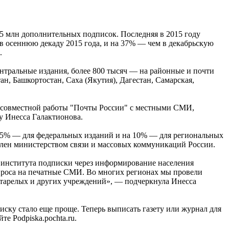
,5 млн дополнительных подписок. Последняя в 2015 году
 в осеннюю декаду 2015 года, и на 37% — чем в декабрьскую
.
ентральные издания, более 800 тысяч — на районные и почти
, Башкортостан, Саха (Якутия), Дагестан, Самарская,
тат совместной работы "Почты России" с местными СМИ,
у Инесса Галактионова.
а 5% — для федеральных изданий и на 10% — для региональных
лен министерством связи и массовых коммуникаций России.
ю института подписки через информирование населения
 спроса на печатные СМИ. Во многих регионах мы провели
старелых и других учреждений», — подчеркнула Инесса
писку стало еще проще. Теперь выписать газету или журнал для
е Podpiska.pochta.ru.