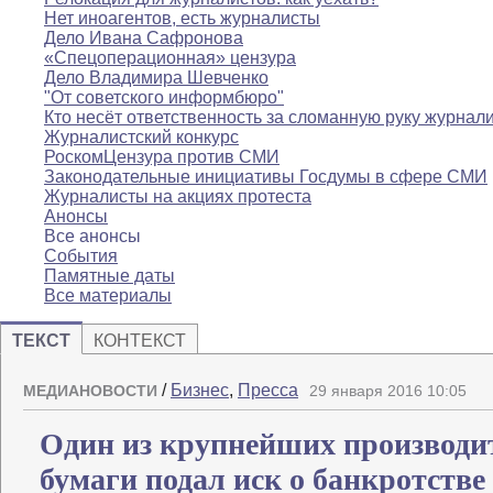
Нет иноагентов, есть журналисты
Дело Ивана Сафронова
«Спецоперационная» цензура
Дело Владимира Шевченко
"От советского информбюро"
Кто несёт ответственность за сломанную руку журнал
Журналистский конкурс
РоскомЦензура против СМИ
Законодательные инициативы Госдумы в сфере СМИ
Журналисты на акциях протеста
Анонсы
Все анонсы
События
Памятные даты
Все материалы
ТЕКСТ
КОНТЕКСТ
/
Бизнес
,
Пресса
МЕДИАНОВОСТИ
29 января 2016 10:05
Один из крупнейших производит
бумаги подал иск о банкротстве