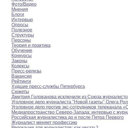
Фото/Видео
Мнения
Блоги
Интервью
Опросы
Полезное
Структуры
Персоны
Теория и практика
Обучение
Конкурсы
Законы
Кодексы
Пресс-релизы
Вакансии
Рейтинги
Худшие пресс-службы Петербурга
Сюжеты
Дмитрия Голованова исключили из Союза журналисто
Уголовное дело журналиста "Новой газеты" Олега Ро
Уголовное дело против экс-сотрудников телеканала «
Медиапространство Северо-Запада: интервью с журн
Российская журналистика до и после Петра Первого
Журналист меняет профессию
Релокация для журналистов: как уехать?