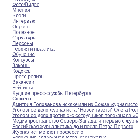
Фото/Видео
Мнения
Блоги
Интервью
Опросы
Полезное
Структуры
Персоны
Теория и практика
Обучение
Конкурсы
Законы
Кодексы
Пресс-релизы
Вакансии
Рейтинги
Худшие пресс-службы Петербурга
Сюжеты
Дмитрия Голованова исключили из Союза журналисто
Уголовное дело журналиста "Новой газеты" Олега Ро
Уголовное дело против экс-сотрудников телеканала «
Медиапространство Северо-Запада: интервью с журн
Российская журналистика до и после Петра Первого
Журналист меняет профессию
Релокация для журналистов: как уехать?