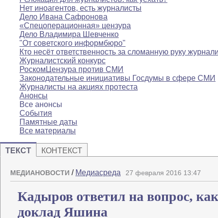
Нет иноагентов, есть журналисты
Дело Ивана Сафронова
«Спецоперационная» цензура
Дело Владимира Шевченко
"От советского информбюро"
Кто несёт ответственность за сломанную руку журнал
Журналистский конкурс
РоскомЦензура против СМИ
Законодательные инициативы Госдумы в сфере СМИ
Журналисты на акциях протеста
Анонсы
Все анонсы
События
Памятные даты
Все материалы
ТЕКСТ
КОНТЕКСТ
/
Медиасреда
МЕДИАНОВОСТИ
27 февраля 2016 13:47
Кадыров ответил на вопрос, как
доклад Яшина