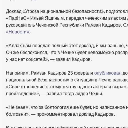
Доклад «Угроза национальной безопасности», подготов
«ПарНаС» Ильей Яшиным, передал чеченским властям А
руководитель Чеченской Республики Рамзан Кадыров. С
«Новости»
.
«Аллах нам передал полный этот доклад, и мы раньше, 
Он же беспокоился, что в Чечне будет невозможно распр
у нас нет соцсетей», — заявил Кадыров.
Напомним, Рамзан Кадыров 23 февраля
опубликовал
до
национальной безопасности» о ситуации в Чечне раньш
«Свое отношение к этому театру одного актера я выраж
произведение», — заявил тогда лидер Чечни.
«Не знаем, что за болтология еще будет, но написанное 
болтовни», — прокомментировал доклад Кадыров.
В тот же день во время официальной презентации док