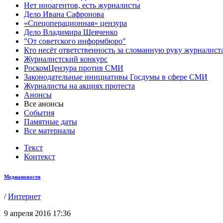
Нет иноагентов, есть журналисты
Дело Ивана Сафронова
«Спецоперационная» цензура
Дело Владимира Шевченко
"От советского информбюро"
Кто несёт ответственность за сломанную руку журналист
Журналистский конкурс
РоскомЦензура против СМИ
Законодательные инициативы Госдумы в сфере СМИ
Журналисты на акциях протеста
Анонсы
Все анонсы
События
Памятные даты
Все материалы
Текст
Контекст
Медиановости
/
Интернет
9 апреля 2016 17:36