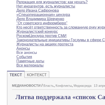
Релокация для журналистов: как уехать?
Нет иноагентов, есть журналисты
Дело Ивана Сафронова
«Спецоперационная» цензура
Дело Владимира Шевченко
"От советского информбюро"
Кто несёт ответственность за сломанную руку жур
Журналистский конкурс
РоскомЦензура против СМИ
Законодательные инициативы Госдумы в сфере 
Журналисты на акциях протеста
Анонсы
Все анонсы
События
Памятные даты
Все материалы
ТЕКСТ
КОНТЕКСТ
/
,
,
МЕДИАНОВОСТИ
13 апр
Власть
Конфликты
Медиасреда
Литва поддержала «список С