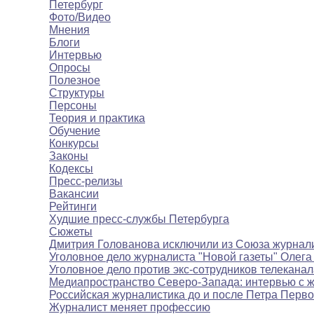
Петербург
Фото/Видео
Мнения
Блоги
Интервью
Опросы
Полезное
Структуры
Персоны
Теория и практика
Обучение
Конкурсы
Законы
Кодексы
Пресс-релизы
Вакансии
Рейтинги
Худшие пресс-службы Петербурга
Сюжеты
Дмитрия Голованова исключили из Союза журнал
Уголовное дело журналиста "Новой газеты" Олега
Уголовное дело против экс-сотрудников телекана
Медиапространство Северо-Запада: интервью с 
Российская журналистика до и после Петра Перво
Журналист меняет профессию