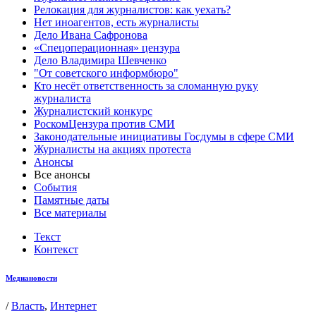
Релокация для журналистов: как уехать?
Нет иноагентов, есть журналисты
Дело Ивана Сафронова
«Спецоперационная» цензура
Дело Владимира Шевченко
"От советского информбюро"
Кто несёт ответственность за сломанную руку
журналиста
Журналистский конкурс
РоскомЦензура против СМИ
Законодательные инициативы Госдумы в сфере СМИ
Журналисты на акциях протеста
Анонсы
Все анонсы
События
Памятные даты
Все материалы
Текст
Контекст
Медиановости
/
Власть
,
Интернет