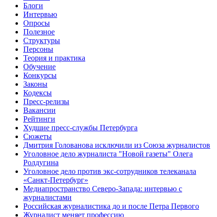
Блоги
Интервью
Опросы
Полезное
Структуры
Персоны
Теория и практика
Обучение
Конкурсы
Законы
Кодексы
Пресс-релизы
Вакансии
Рейтинги
Худшие пресс-службы Петербурга
Сюжеты
Дмитрия Голованова исключили из Союза журналистов
Уголовное дело журналиста "Новой газеты" Олега
Ролдугина
Уголовное дело против экс-сотрудников телеканала
«Санкт-Петербург»
Медиапространство Северо-Запада: интервью с
журналистами
Российская журналистика до и после Петра Первого
Журналист меняет профессию