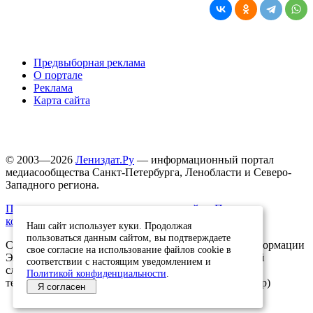
Предвыборная реклама
О портале
Реклама
Карта сайта
© 2003—2026
Лениздат.Ру
— информационный портал
медиасообщества Санкт-Петербурга, Ленобласти и Северо-
Западного региона.
Правила использования содержания сайта.
Политика
конфиденциальности.
Наш сайт использует куки. Продолжая
пользоваться данным сайтом, вы подтверждаете
Свидетельство о регистрации средства массовой информации
свое согласие на использование файлов cookie в
ЭЛ №ФС77-91046, выданное 10.03.2026 Федеральной
соответствии с настоящим уведомлением и
службой по надзору в сфере связи, информационных
Политикой конфиденциальности
.
технологий и массовых коммуникаций (Роскомнадзор)
Я согласен