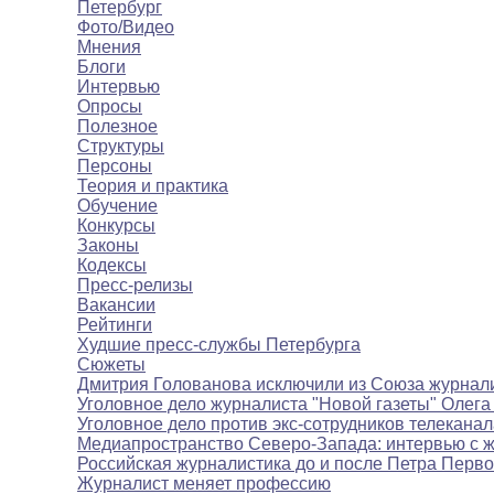
Петербург
Фото/Видео
Мнения
Блоги
Интервью
Опросы
Полезное
Структуры
Персоны
Теория и практика
Обучение
Конкурсы
Законы
Кодексы
Пресс-релизы
Вакансии
Рейтинги
Худшие пресс-службы Петербурга
Сюжеты
Дмитрия Голованова исключили из Союза журнал
Уголовное дело журналиста "Новой газеты" Олега
Уголовное дело против экс-сотрудников телекана
Медиапространство Северо-Запада: интервью с 
Российская журналистика до и после Петра Перво
Журналист меняет профессию