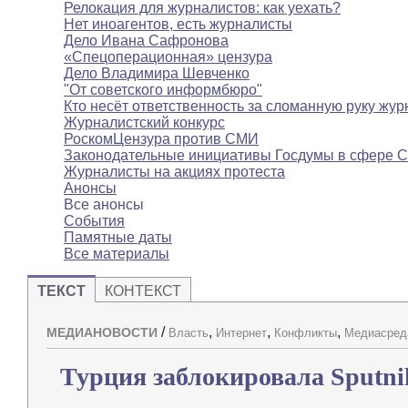
Релокация для журналистов: как уехать?
Нет иноагентов, есть журналисты
Дело Ивана Сафронова
«Спецоперационная» цензура
Дело Владимира Шевченко
"От советского информбюро"
Кто несёт ответственность за сломанную руку жур
Журналистский конкурс
РоскомЦензура против СМИ
Законодательные инициативы Госдумы в сфере 
Журналисты на акциях протеста
Анонсы
Все анонсы
События
Памятные даты
Все материалы
ТЕКСТ
КОНТЕКСТ
/
,
,
,
МЕДИАНОВОСТИ
Власть
Интернет
Конфликты
Медиасред
Турция заблокировала Sputni