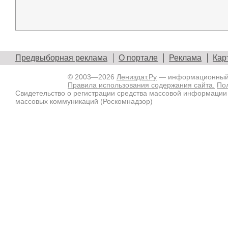
Предвыборная реклама
О портале
Реклама
Кар
© 2003—2026
Лениздат.Ру
— информационный п
Правила использования содержания сайта.
По
Свидетельство о регистрации средства массовой информации
массовых коммуникаций (Роскомнадзор)