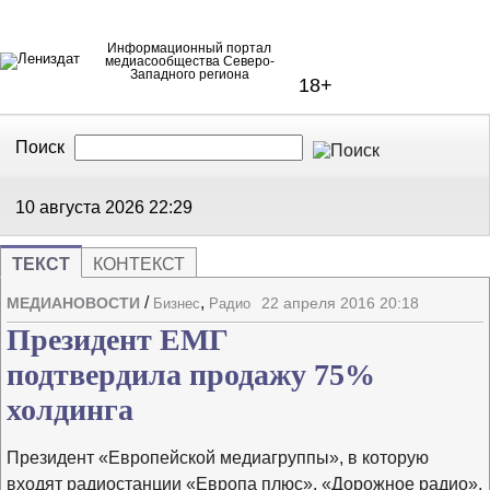
Информационный портал
медиасообщества Северо-
Западного региона
18+
Поиск
В Контакте
Telegram
10 августа 2026
22:29
ТЕКСТ
КОНТЕКСТ
/
,
МЕДИАНОВОСТИ
22 апреля 2016 20:18
Бизнес
Радио
Напечата
Изме
Президент ЕМГ
подтвердила продажу 75%
холдинга
Президент «Европейской медиагруппы», в которую
входят радиостанции «Европа плюс», «Дорожное радио»,