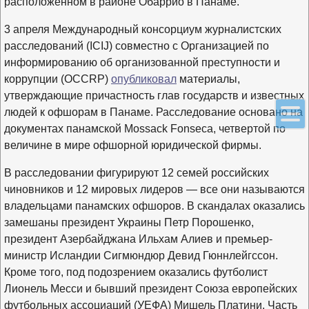
расположенном в районе Обаррио в Панаме.
3 апреля Международный консорциум журналистских
расследований (ICIJ) совместно с Организацией по
информированию об организованной преступности и
коррупции (OCCRP)
опубликовал
материалы,
утверждающие причастность глав государств и известных
людей к офшорам в Панаме. Расследование основано на
документах панамской Mossack Fonseca, четвертой по
величине в мире офшорной юридической фирмы.
В расследовании фигурируют 12 семей российских
чиновников и 12 мировых лидеров — все они называются
владельцами панамских офшоров. В скандалах оказались
замешаны президент Украины Петр Порошенко,
президент Азербайджана Ильхам Алиев и премьер-
министр Исландии Сигмюндюр Девид Гюннлейгссон.
Кроме того, под подозрением оказались футболист
Лионель Месси и бывший президент Союза европейских
футбольных ассоциаций (УЕФА) Мишель Платини. Часть