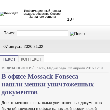
Информационный портал
медиасообщества Северо-
Западного региона
18+
Поиск
В Контакте
Telegram
07 августа 2026
21:02
ТЕКСТ
КОНТЕКСТ
/
,
МЕДИАНОВОСТИ
23 апреля 2016 12:31
Власть
Медиасреда
Напечата
Изме
В офиcе Mossack Fonseca
нашли мешки уничтоженных
документов
Десять мешков с остатками уничтоженных документов
были обнаружены в офисе панамской юридической