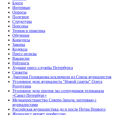
Блоги
Интервью
Опросы
Полезное
Структуры
Персоны
Теория и практика
Обучение
Конкурсы
Законы
Кодексы
Пресс-релизы
Вакансии
Рейтинги
Худшие пресс-службы Петербурга
Сюжеты
Дмитрия Голованова исключили из Союза журналистов
Уголовное дело журналиста "Новой газеты" Олега
Ролдугина
Уголовное дело против экс-сотрудников телеканала
«Санкт-Петербург»
Медиапространство Северо-Запада: интервью с
журналистами
Российская журналистика до и после Петра Первого
Журналист меняет профессию