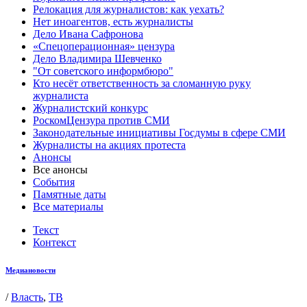
Релокация для журналистов: как уехать?
Нет иноагентов, есть журналисты
Дело Ивана Сафронова
«Спецоперационная» цензура
Дело Владимира Шевченко
"От советского информбюро"
Кто несёт ответственность за сломанную руку
журналиста
Журналистский конкурс
РоскомЦензура против СМИ
Законодательные инициативы Госдумы в сфере СМИ
Журналисты на акциях протеста
Анонсы
Все анонсы
События
Памятные даты
Все материалы
Текст
Контекст
Медиановости
/
Власть
,
ТВ