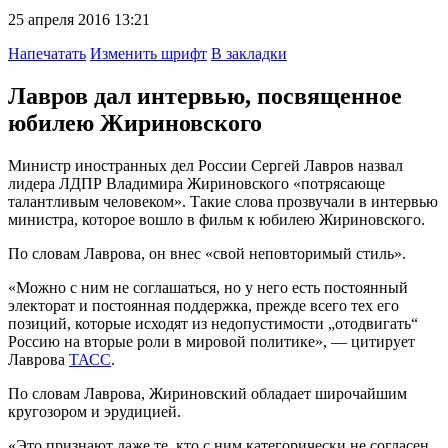
25 апреля 2016 13:21
Напечатать
Изменить шрифт
В закладки
Лавров дал интервью, посвященное
юбилею Жириновского
Министр иностранных дел России Сергей Лавров назвал
лидера ЛДПР Владимира Жириновского «потрясающе
талантливым человеком». Такие слова прозвучали в интервью
министра, которое вошло в фильм к юбилею Жириновского.
По словам Лаврова, он внес «свой неповторимый стиль».
«Можно с ним не соглашаться, но у него есть постоянный
электорат и постоянная поддержка, прежде всего тех его
позиций, которые исходят из недопустимости „отодвигать“
Россию на вторые роли в мировой политике», — цитирует
Лаврова
ТАСС
.
По словам Лаврова, Жириновский обладает широчайшим
кругозором и эрудицией.
«Это признают даже те, кто с ним категорически не согласен