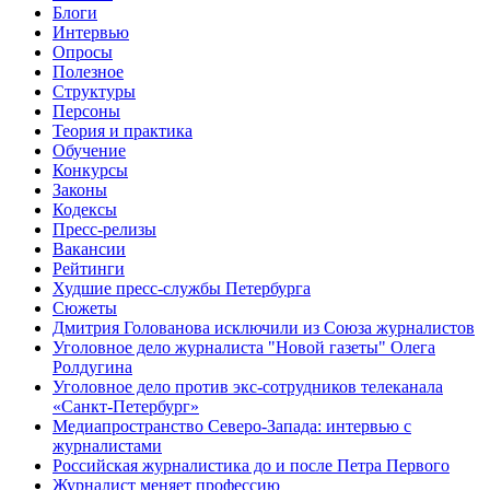
Блоги
Интервью
Опросы
Полезное
Структуры
Персоны
Теория и практика
Обучение
Конкурсы
Законы
Кодексы
Пресс-релизы
Вакансии
Рейтинги
Худшие пресс-службы Петербурга
Сюжеты
Дмитрия Голованова исключили из Союза журналистов
Уголовное дело журналиста "Новой газеты" Олега
Ролдугина
Уголовное дело против экс-сотрудников телеканала
«Санкт-Петербург»
Медиапространство Северо-Запада: интервью с
журналистами
Российская журналистика до и после Петра Первого
Журналист меняет профессию