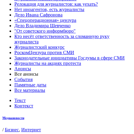
Релокация для журналистов: как уехать?
Нет иноагентов, есть журналисты
Дело Ивана Сафронова
«Спецоперационная» цензура
Дело Владимира Шевченко
"От советского информбюро"
Кто несёт ответственность за сломанную руку
журналиста
Журналистский конкурс
РоскомЦензура против СМИ
Законодательные инициативы Госдумы в сфере СМИ
Журналисты на акциях протеста
Анонсы
Все анонсы
События
Памятные даты
Все материалы
Текст
Контекст
Медиановости
/
Бизнес
,
Интернет