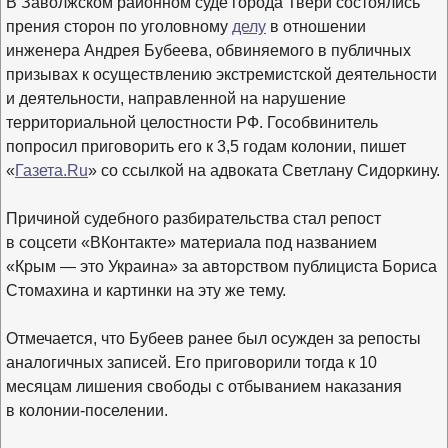
В Заволжском районном суде города Твери состоялись
прения сторон по уголовному
делу
в отношении
инженера Андрея Бубеева, обвиняемого в публичных
призывах к осуществлению экстремистской деятельности
и деятельности, направленной на нарушение
территориальной
целостности РФ. Гособвинитель
попросил приговорить его к 3,5 годам колонии, пишет
«
Газета.Ru
» со ссылкой на адвоката Светлану Сидоркину.
Причиной судебного разбирательства стал репост
в соцсети «ВКонтакте» материала под названием
«Крым — это Украина» за авторством публициста Бориса
Стомахина и картинки на эту же тему.
Отмечается, что Бубеев ранее был осужден за репосты
аналогичных записей. Его приговорили тогда к 10
месяцам лишения свободы с отбыванием наказания
в колонии-поселении.