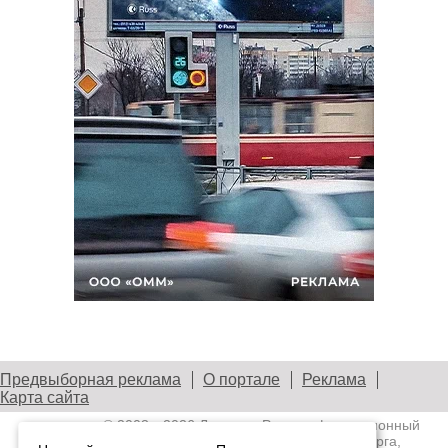
Предвыборная реклама
О портале
Реклама
Карта сайта
© 2003—2026
Лениздат.Ру
— информационный
портал медиасообщества Санкт-Петербурга,