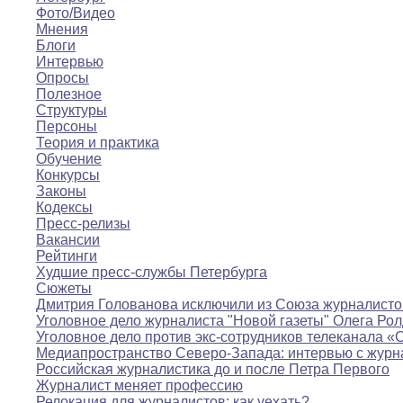
Фото/Видео
Мнения
Блоги
Интервью
Опросы
Полезное
Структуры
Персоны
Теория и практика
Обучение
Конкурсы
Законы
Кодексы
Пресс-релизы
Вакансии
Рейтинги
Худшие пресс-службы Петербурга
Сюжеты
Дмитрия Голованова исключили из Союза журналисто
Уголовное дело журналиста "Новой газеты" Олега Ро
Уголовное дело против экс-сотрудников телеканала «
Медиапространство Северо-Запада: интервью с журн
Российская журналистика до и после Петра Первого
Журналист меняет профессию
Релокация для журналистов: как уехать?