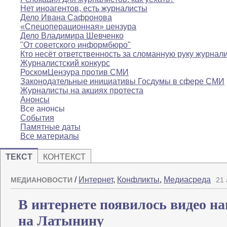
Нет иноагентов, есть журналисты
Дело Ивана Сафронова
«Спецоперационная» цензура
Дело Владимира Шевченко
"От советского информбюро"
Кто несёт ответственность за сломанную руку журнал
Журналистский конкурс
РоскомЦензура против СМИ
Законодательные инициативы Госдумы в сфере СМИ
Журналисты на акциях протеста
Анонсы
Все анонсы
События
Памятные даты
Все материалы
ТЕКСТ
КОНТЕКСТ
/
Интернет
,
Конфликты
,
Медиасреда
МЕДИАНОВОСТИ
21 
В интернете появилось видео н
на Латынину