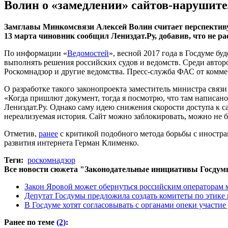
Волин о «замедлении» сайтов-нарушите
Замглавы Минкомсвязи Алексей Волин считает перспективу 
13 марта чиновник сообщил Лениздат.Ру, добавив, что не р
По информации «
Ведомостей
», весной 2017 года в Госдуме б
выполнять решения российских судов и ведомств. Среди автор
Роскомнадзор и другие ведомства. Пресс-служба ФАС от комме
О разработке такого законопроекта заместитель министра связ
«Когда пришлют документ, тогда я посмотрю, что там написан
Лениздат.Ру. Однако саму идею снижения скорости доступа к 
нереализуемая история. Сайт можно заблокировать, можно не бл
Отметив,
ранее
с критикой подобного метода борьбы с иностр
развития интернета Герман Клименко.
Теги:
роскомнадзор
Все новости сюжета "Законодательные инициативы Госду
Закон Яровой может обернуться российским оператора
Депутат Госдумы предложила создать комитеты по этике 
В Госдуме хотят согласовывать с органами опеки участи
Ранее по теме
(2)
: