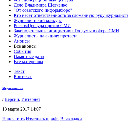
Дело Владимира Шевченко
"От советского информбюро"
Кто несёт ответственность за сломанную руку журналист
Журналистский конкурс
РоскомЦензура против СМИ
Законодательные инициативы Госдумы в сфере СМИ
Журналисты на акциях протеста
Анонсы
Все анонсы
События
Памятные даты
Все материалы
Текст
Контекст
Медиановости
/
Версии
,
Интернет
13 марта 2017 14:07
Напечатать
Изменить шрифт
В закладки