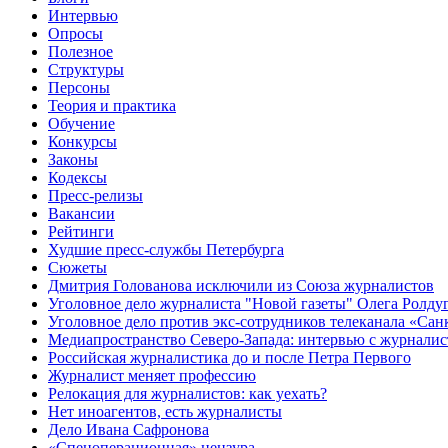
Интервью
Опросы
Полезное
Структуры
Персоны
Теория и практика
Обучение
Конкурсы
Законы
Кодексы
Пресс-релизы
Вакансии
Рейтинги
Худшие пресс-службы Петербурга
Сюжеты
Дмитрия Голованова исключили из Союза журналистов
Уголовное дело журналиста "Новой газеты" Олега Ролду
Уголовное дело против экс-сотрудников телеканала «Сан
Медиапространство Северо-Запада: интервью с журнали
Российская журналистика до и после Петра Первого
Журналист меняет профессию
Релокация для журналистов: как уехать?
Нет иноагентов, есть журналисты
Дело Ивана Сафронова
«Спецоперационная» цензура