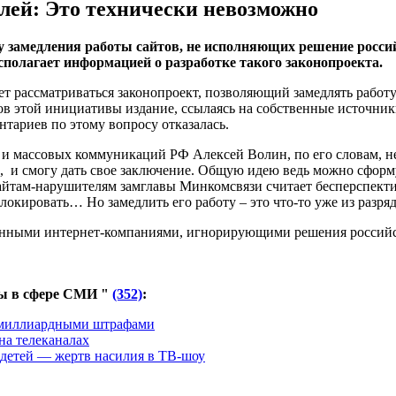
лей: Это технически невозможно
замедления работы сайтов, не исполняющих решение российс
асполагает информацией о разработке такого законопроекта.
удет рассматриваться законопроект, позволяющий замедлять раб
ов этой инициативы издание, ссылаясь на собственные источни
нтариев по этому вопросу отказалась.
и и массовых коммуникаций РФ Алексей Волин, по его словам, не
о, и смогу дать свое заключение. Общую идею ведь можно сфор
сайтам-нарушителям замглавы Минкомсвязи считает бесперспекти
окировать… Но замедлить его работу – это что-то уже из разряд
анными интернет-компаниями, игнорирующими решения российск
мы в сфере СМИ "
(352)
:
м миллиардными штрафами
на телеканалах
е детей — жертв насилия в ТВ-шоу