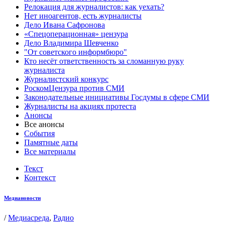
Релокация для журналистов: как уехать?
Нет иноагентов, есть журналисты
Дело Ивана Сафронова
«Спецоперационная» цензура
Дело Владимира Шевченко
"От советского информбюро"
Кто несёт ответственность за сломанную руку
журналиста
Журналистский конкурс
РоскомЦензура против СМИ
Законодательные инициативы Госдумы в сфере СМИ
Журналисты на акциях протеста
Анонсы
Все анонсы
События
Памятные даты
Все материалы
Текст
Контекст
Медиановости
/
Медиасреда
,
Радио