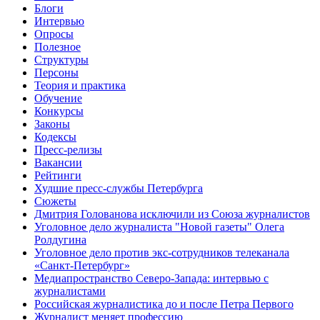
Блоги
Интервью
Опросы
Полезное
Структуры
Персоны
Теория и практика
Обучение
Конкурсы
Законы
Кодексы
Пресс-релизы
Вакансии
Рейтинги
Худшие пресс-службы Петербурга
Сюжеты
Дмитрия Голованова исключили из Союза журналистов
Уголовное дело журналиста "Новой газеты" Олега
Ролдугина
Уголовное дело против экс-сотрудников телеканала
«Санкт-Петербург»
Медиапространство Северо-Запада: интервью с
журналистами
Российская журналистика до и после Петра Первого
Журналист меняет профессию