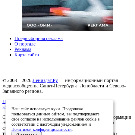
Предвыборная реклама
О портале
Реклама
Карта сайта
© 2003—2026
Лениздат.Ру
— информационный портал
медиасообщества Санкт-Петербурга, Ленобласти и Северо-
Западного региона.
Правила использования содержания сайта.
Политика
конфиденциальности.
Наш сайт использует куки. Продолжая
пользоваться данным сайтом, вы подтверждаете
Свидетельство о регистрации средства массовой информации
свое согласие на использование файлов cookie в
ЭЛ №ФС77-91046, выданное 10.03.2026 Федеральной
соответствии с настоящим уведомлением и
службой по надзору в сфере связи, информационных
Политикой конфиденциальности
.
технологий и массовых коммуникаций (Роскомнадзор)