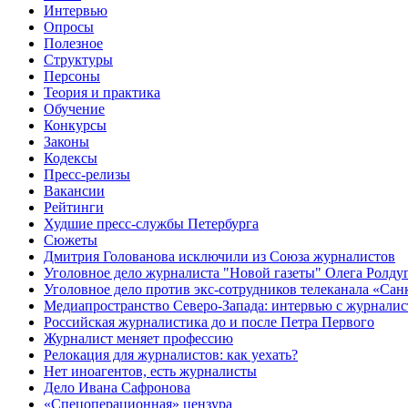
Интервью
Опросы
Полезное
Структуры
Персоны
Теория и практика
Обучение
Конкурсы
Законы
Кодексы
Пресс-релизы
Вакансии
Рейтинги
Худшие пресс-службы Петербурга
Сюжеты
Дмитрия Голованова исключили из Союза журналистов
Уголовное дело журналиста "Новой газеты" Олега Ролду
Уголовное дело против экс-сотрудников телеканала «Сан
Медиапространство Северо-Запада: интервью с журнали
Российская журналистика до и после Петра Первого
Журналист меняет профессию
Релокация для журналистов: как уехать?
Нет иноагентов, есть журналисты
Дело Ивана Сафронова
«Спецоперационная» цензура