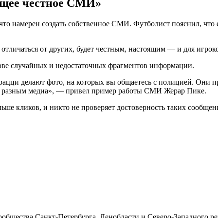
ящее честное СМИ»
что намерен создать собственное СМИ. Футболист пояснил, что
отличаться от других, будет честным, настоящим — и для игро
ове случайных и недостаточных фрагментов информации.
рацци делают фото, на которых вы общаетесь с полицией. Они п
ро разным медиа», — привел пример работы СМИ Жерар Пике.
ьше кликов, и никто не проверяет достоверность таких сообщени
бщества Санкт-Петербурга, Ленобласти и Северо-Западного ре