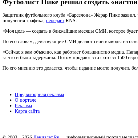
Футболист Пике решил создать «насто
Защитник футбольного клуба «Барселона» Жерар Пике заявил, 
получения трафика,
передает
RNS.
«Моя цель — создать в ближайшие месяцы СМИ, которое будет 
По его словам, действующие СМИ делают свои выводы на осн
«Сейчас я вам объясню, как работает большинство медиа. Папа
за что и были задержаны. Потом продают эти фото за 1500 ев
По его мнению это делается, чтобы издание могло получить бол
Предвыборная реклама
О портале
Реклама
Карта сайта
© 2003—2026
Лениздат.Ру
— информационный портал медиасоо