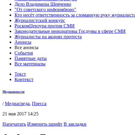
Дело Владимира Шевченко
"От советского информбюро"
Кто несёт ответственность за сломанную руку журналист
Журналистский конкурс
РоскомЦензура против СМИ
Законодательные инициативы Госдумы в сфере СМИ
Журналисты на акциях протеста
Анонсы
Все анонсы
События
Памятные даты
Все материалы
Текст
Контекст
Медиановости
/
Медиасреда
,
Пресса
21 мая 2017 14:25
Напечатать
Изменить шрифт
В закладки