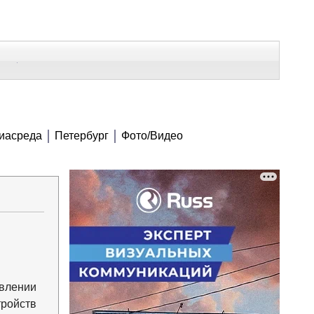
В Контакте
Telegram
СЕ МАТЕРИАЛЫ
иасреда
Петербург
Фото/Видео
Напечатать
Изменить шрифт
В закладки
влении
тройств