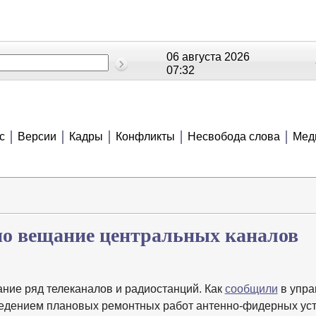
06 августа 2026
07:32
ОЕ
РЕЙТИНГИ
СЮЖЕТЫ
АНОНСЫ
В
с
Версии
Кадры
Конфликты
Несвобода слова
Мед
но вещание центральных каналов
ание ряд телеканалов и радиостанций. Как
сообщили
в упра
оведением плановых ремонтных работ антенно-фидерных ус