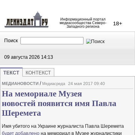
Информационный портал
18+
медиасообщества Северо-
Западного региона
Поиск
В Контакте
Telegram
09 августа 2026
14:13
ТЕКСТ
КОНТЕКСТ
/
МЕДИАНОВОСТИ
24 мая 2017 09:40
Медиасреда
Напечата
Изме
На мемориале Музея
новостей появится имя Павла
Шеремета
Имя убитого на Украине журналиста Павла Шеремета
будет добавлено
на мемориал в Музее журналистики