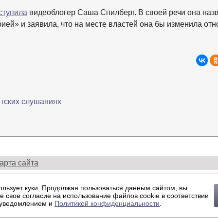
ступила
видеоблогер Саша Спилберг. В своей речи она наз
ией» и заявила, что на месте властей она бы изменила от
тских слушаниях
арта сайта
й портал медиасообщества Санкт-Петербурга, Ленобласти и Севе
ользует куки. Продолжая пользоваться данным сайтом, вы
Политика конфиденциальности.
е свое согласие на использование файлов cookie в соответствии
ции ЭЛ №ФС77-91046, выданное 10.03.2026 Федеральной службой 
 уведомлением и
Политикой конфиденциальности
.