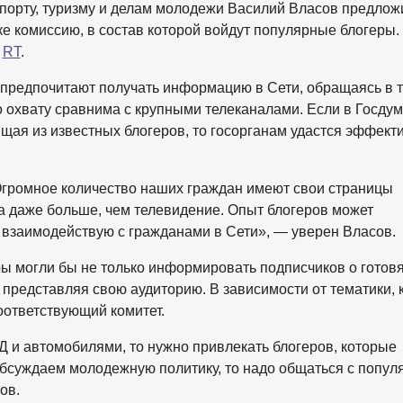
спорту, туризму и делам молодежи Василий Власов предлож
е комиссию, в состав которой войдут популярные блогеры.
л
RT
.
предпочитают получать информацию в Сети, обращаясь в 
о охвату сравнима с крупными телеканалами. Если в Госду
щая из известных блогеров, то госорганам удастся эффект
Огромное количество наших граждан имеют свои страницы
да даже больше, чем телевидение. Опыт блогеров может
 взаимодействую с гражданами в Сети», — уверен Власов.
ры могли бы не только информировать подписчиков о готов
, представляя свою аудиторию. В зависимости от тематики, 
соответствующий комитет.
Д и автомобилями, то нужно привлекать блогеров, которые
бсуждаем молодежную политику, то надо общаться с попу
ов.