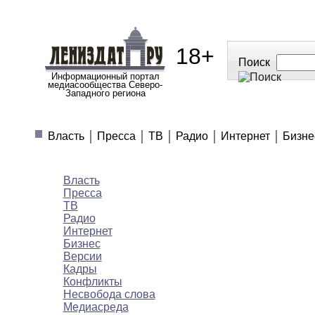
18+
Поиск
Информационный портал
медиасообщества Северо-
Западного региона
МЕДИАНОВОСТИ
МНЕНИЯ
ПОЛЕЗН
Власть
Пресса
ТВ
Радио
Интернет
Бизне
Медиановости
Власть
Пресса
ТВ
Радио
Интернет
Бизнес
Версии
Кадры
Конфликты
Несвобода слова
Медиасреда