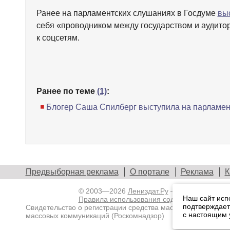
Ранее на парламентских слушаниях в Госдуме
вы
себя «проводником между государством и аудитор
к соцсетям.
Ранее по теме
(1)
:
Блогер Саша Спилберг выступила на парламен
Предвыборная реклама
О портале
Реклама
К
© 2003—2026
Лениздат.Ру
— информационны
Наш сайт исп
Правила использования содержания сайта.
подтверждает
Свидетельство о регистрации средства массовой информа
с настоящим
массовых коммуникаций (Роскомнадзор)