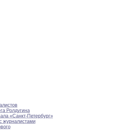
алистов
ега Ролдугина
нала «Санкт-Петербург»
с журналистами
рвого