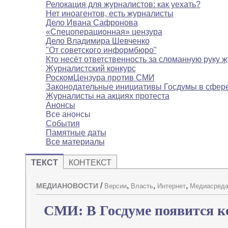
Релокация для журналистов: как уехать?
Нет иноагентов, есть журналисты
Дело Ивана Сафронова
«Спецоперационная» цензура
Дело Владимира Шевченко
"От советского информбюро"
Кто несёт ответственность за сломанную руку 
Журналистский конкурс
РоскомЦензура против СМИ
Законодательные инициативы Госдумы в сфе
Журналисты на акциях протеста
Анонсы
Все анонсы
События
Памятные даты
Все материалы
ТЕКСТ
КОНТЕКСТ
/
,
,
,
МЕДИАНОВОСТИ
Версии
Власть
Интернет
Медиасред
СМИ: В Госдуме появится к