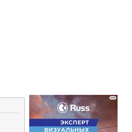
Напечатать
Изменить шрифт
В закладки