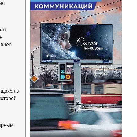
ил
том
ме
ивнее
ящихся в
которой
лярным