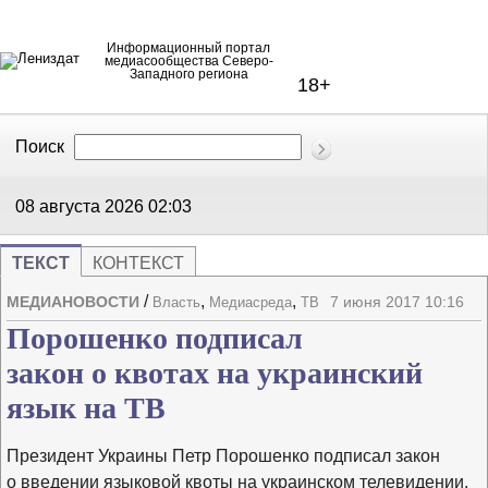
Информационный портал
медиасообщества Северо-
Западного региона
18+
Поиск
В Контакте
Telegram
08 августа 2026
02:03
ТЕКСТ
КОНТЕКСТ
/
,
,
МЕДИАНОВОСТИ
7 июня 2017 10:16
Власть
Медиасреда
ТВ
Напечата
Изме
Порошенко подписал
закон о квотах на украинский
язык на ТВ
Президент Украины Петр Порошенко подписал закон
о введении языковой квоты на украинском телевидении.