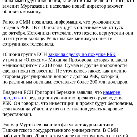
сильными будут изменения, зависит в том числе и от того, кто
заменит Муртазаева и насколько новый директор захочет
обновить команду.
Ранее в СМИ появилась информация, что руководители
отделов РБК-ТВ с 10 июля уйдут в оплачиваемый отпуск
до октября. Источники отмечали, что неясно, вернутся ли они
из отпусков вообще. Речь шла как минимум о шести
сотрудниках телеканала.
16 июня группа ЕСН
закрыла сделку по покупке РБК
у группы «Онэксим» Михаила Прохорова, которая владела
медиахолдингом с 2010 года. Сумма и другие подробности
сделки пока неизвестны. Не уточнялось также, как именно
стороны урегулировали вопрос с долгом РБК, который,
по различным оценкам, составляет более 200 млн долларов.
Владелец ЕСН Григорий Березкин заявлял, что
намерен
продолжать
редакционную линию прежнего руководства
РБК. Он говорил, что инвестиции в проект будут бесполезны,
если команда уйдет, и у него нет планов делать кадровые
перестановки.
Эльмар Муртазаев окончил факультет журналистики
Ташкентского государственного университета. В СМИ
работает более 20 лет, в том числе он сотрудничал с газетой