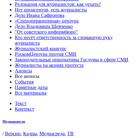
Релокация для журналистов: как уехать?
Нет иноагентов, есть журналисты
Дело Ивана Сафронова
«Спецоперационная» цензура
Дело Владимира Шевченко
"От советского информбюро"
Кто несёт ответственность за сломанную руку
журналиста
Журналистский конкурс
РоскомЦензура против СМИ
Законодательные инициативы Госдумы в сфере СМИ
Журналисты на акциях протеста
Анонсы
Все анонсы
События
Памятные даты
Все материалы
Текст
Контекст
Медиановости
/
Версии
,
Кадры
,
Медиасреда
,
ТВ