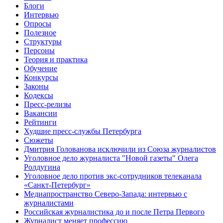
Блоги
Интервью
Опросы
Полезное
Структуры
Персоны
Теория и практика
Обучение
Конкурсы
Законы
Кодексы
Пресс-релизы
Вакансии
Рейтинги
Худшие пресс-службы Петербурга
Сюжеты
Дмитрия Голованова исключили из Союза журналистов
Уголовное дело журналиста "Новой газеты" Олега
Ролдугина
Уголовное дело против экс-сотрудников телеканала
«Санкт-Петербург»
Медиапространство Северо-Запада: интервью с
журналистами
Российская журналистика до и после Петра Первого
Журналист меняет профессию