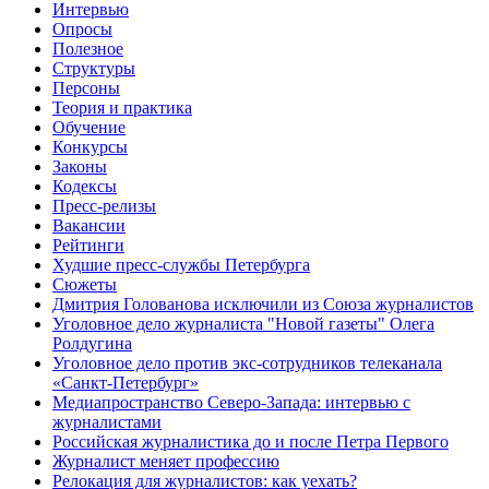
Интервью
Опросы
Полезное
Структуры
Персоны
Теория и практика
Обучение
Конкурсы
Законы
Кодексы
Пресс-релизы
Вакансии
Рейтинги
Худшие пресс-службы Петербурга
Сюжеты
Дмитрия Голованова исключили из Союза журналистов
Уголовное дело журналиста "Новой газеты" Олега
Ролдугина
Уголовное дело против экс-сотрудников телеканала
«Санкт-Петербург»
Медиапространство Северо-Запада: интервью с
журналистами
Российская журналистика до и после Петра Первого
Журналист меняет профессию
Релокация для журналистов: как уехать?