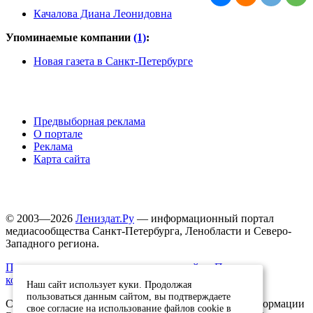
Качалова Диана Леонидовна
Упоминаемые компании
(1)
:
Новая газета в Санкт-Петербурге
Предвыборная реклама
О портале
Реклама
Карта сайта
© 2003—2026
Лениздат.Ру
— информационный портал
медиасообщества Санкт-Петербурга, Ленобласти и Северо-
Западного региона.
Правила использования содержания сайта.
Политика
конфиденциальности.
Наш сайт использует куки. Продолжая
пользоваться данным сайтом, вы подтверждаете
Свидетельство о регистрации средства массовой информации
свое согласие на использование файлов cookie в