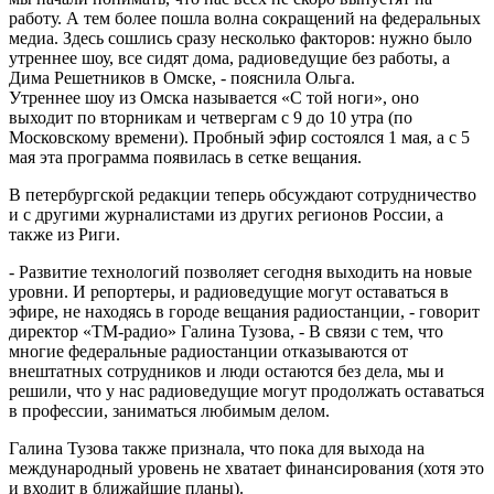
работу. А тем более пошла волна сокращений на федеральных
медиа. Здесь сошлись сразу несколько факторов: нужно было
утреннее шоу, все сидят дома, радиоведущие без работы, а
Дима Решетников в Омске, - пояснила Ольга.
Утреннее шоу из Омска называется «С той ноги», оно
выходит по вторникам и четвергам с 9 до 10 утра (по
Московскому времени). Пробный эфир состоялся 1 мая, а с 5
мая эта программа появилась в сетке вещания.
В петербургской редакции теперь обсуждают сотрудничество
и с другими журналистами из других регионов России, а
также из Риги.
- Развитие технологий позволяет сегодня выходить на новые
уровни. И репортеры, и радиоведущие могут оставаться в
эфире, не находясь в городе вещания радиостанции, - говорит
директор «ТМ-радио» Галина Тузова, - В связи с тем, что
многие федеральные радиостанции отказываются от
внештатных сотрудников и люди остаются без дела, мы и
решили, что у нас радиоведущие могут продолжать оставаться
в профессии, заниматься любимым делом.
Галина Тузова также признала, что пока для выхода на
международный уровень не хватает финансирования (хотя это
и входит в ближайшие планы).