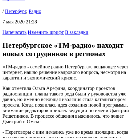
/
Петербург
,
Радио
7 мая 2020 21:28
Напечатать
Изменить шрифт
В закладки
Петербургское «ТМ-радио» находит
новых сотрудников в регионах
«ТМ-радио - семейное радио Петербурга», вещающее через
интернет, нашло решение кадрового вопроса, несмотря на
карантин и экономический кризис.
Как отметила Ольга Арефина, координатор проектов
радиостанции, планы такого рода были у руководства уже
давно, но именно всеобщая изоляция стала катализатором
проекта. Когда появилась идея создания новой программы,
внимание редакторов привлек ведущий по имени Дмитрий
Решетников. В процессе общения выяснилось, что живет
Дмитрий в Омске.
- Переговоры с ним начались уже во время изоляции, когда
мы начали понимать, что нас всех не скоро выпустят на