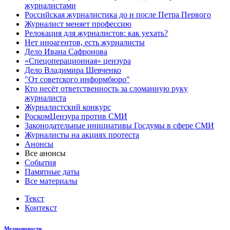
журналистами
Российская журналистика до и после Петра Первого
Журналист меняет профессию
Релокация для журналистов: как уехать?
Нет иноагентов, есть журналисты
Дело Ивана Сафронова
«Спецоперационная» цензура
Дело Владимира Шевченко
"От советского информбюро"
Кто несёт ответственность за сломанную руку
журналиста
Журналистский конкурс
РоскомЦензура против СМИ
Законодательные инициативы Госдумы в сфере СМИ
Журналисты на акциях протеста
Анонсы
Все анонсы
События
Памятные даты
Все материалы
Текст
Контекст
Медиановости