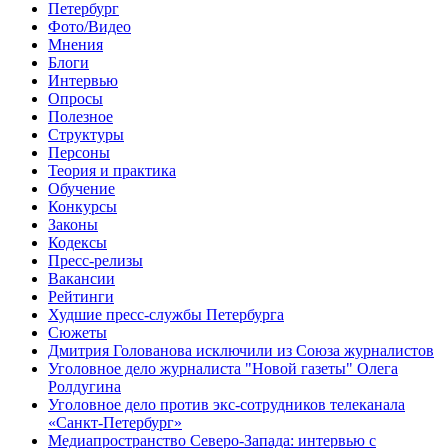
Петербург
Фото/Видео
Мнения
Блоги
Интервью
Опросы
Полезное
Структуры
Персоны
Теория и практика
Обучение
Конкурсы
Законы
Кодексы
Пресс-релизы
Вакансии
Рейтинги
Худшие пресс-службы Петербурга
Сюжеты
Дмитрия Голованова исключили из Союза журналистов
Уголовное дело журналиста "Новой газеты" Олега
Ролдугина
Уголовное дело против экс-сотрудников телеканала
«Санкт-Петербург»
Медиапространство Северо-Запада: интервью с