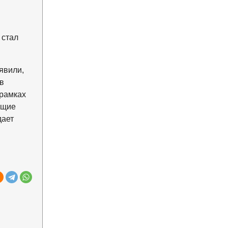
 стал
явили,
в
 рамках
ящие
дает