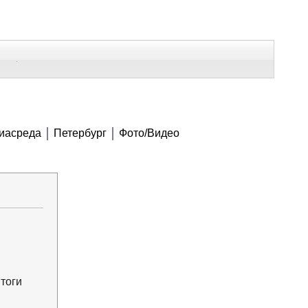
В Контакте
Telegram
СЕ МАТЕРИАЛЫ
иасреда
Петербург
Фото/Видео
Напечатать
Изменить шрифт
В закладки
тоги