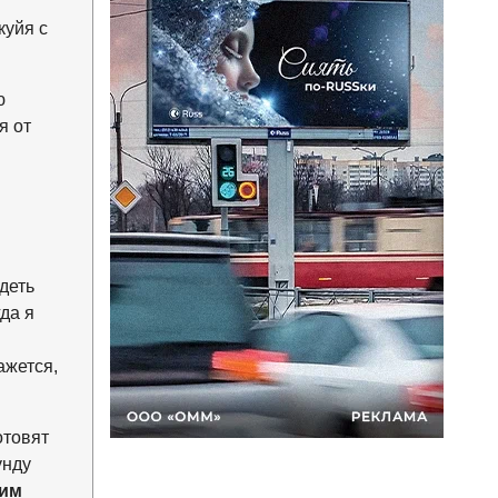
куйя с
ю
я от
деть
да я
и
ажется,
отовят
унду
ким