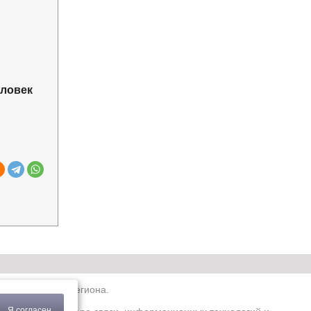
еловек
ро-Западного региона.
Я согласен