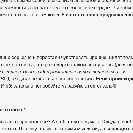
дине с самим собой, без социальных сетей и бесконечного
возможности услышать самого себя и свое сердце. Вы забыв
лать так, как он сам хочет.
У вас есть свое предназначен
ишне серьезно и перестали чувствовать иронию. Видят толь
о сих пор пишут, что разговоры о таком несерьезны (
речь об
 с горгонзолой; видео раскритиковали в соцсетях из-за
СВО)
, а я даже не знаю, что на это ответить.
Если происходи
?
И обязательно попробуйте маракуйю с горгонзолой!
это плохо?
мысляют прочитанное? А я об этом не думаю. Откуда я воо
о, что вы. Я слежу только за своими мыслями, а вы
следите 