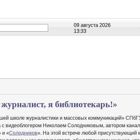
09 августа 2026
13:33
ОЕ
РЕЙТИНГИ
СЮЖЕТЫ
АНОНСЫ
В
журналист, я библиотекарь!»
сшей школе журналистики и массовых коммуникаций» СПбГ
 с видеоблогером Николаем Солодниковым, автором кана
» и «
Солодников
». На этой встрече любой присутствующий 