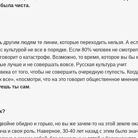
 была чиста.
 другим людям те линии, которые переходить нельзя. А есл
о с культурой не все в порядке. Если 80% человек не смотрел
оворит о катастрофе. Возможно, то время, которое вы бы 
орые лучше и не совершать вовсе. Русская культура учит
ека от того, чтобы не совершить очередную глупость. Когд
ак все», «посмотри, что на это говорит общественное мнени
вуешь ты сам
.
х?
войне обидно и горько, но вы же зачем-то на этой земле ок
адача и своя роль. Наверное, 30-40 лет назад с этим было зна