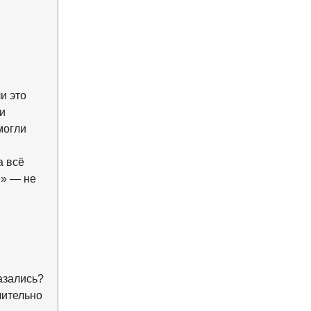
и это
и
могли
а всё
е» — не
азались?
чительно