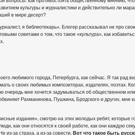
вои вопросы: как противостоять общественному мнению, что
азвитием культуры и журналистики и действительно ли мара
чший в мире десерт?
урналист, я библиотекарь». Блогер рассказывал не про сво
выми советами о том, что такое «культура», как избавитьс
х.
оего любимого города, Петербурга, как сейчас. Я так рад ви
мать о своих любимых композиторах, издателях, поэтах. Ког
нюю очередь мне хочется задумываться об общественном ил
 обвиняет Рахманинова, Пушкина, Бродского и других, мне к
писные издания», смотрю на этих молодых ребят, которые г
люди, как они относятся к своей работе, как они каждую сек
е из-за страха, а из-за совести.
Вот что такое быть русс