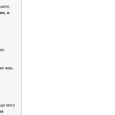
аете,
ие, и
ко
т что-
бще могу
за