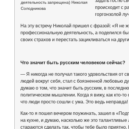
задать гостю с
деятельность запрещена) Николая
происходит с р
Солодникова
горгонзолой лу
На эту встречу Николай пришел с фразой: «Я не ж
профессиональную деятельность, а поделился быто
своих страхов и перестать зацикливаться на други
Что значит быть русским человеком сейчас?
— Я никогда не получал такого удовольствия от св
людей вокруг себя, стал с боязненной любовью ду
думаю о том, что значит быть русским, в послед
политическом мышлении. Когда я вижу, как кто-то
что люди просто сошли с ума. Это ведь неправда!
Как-то я пошел вечером поужинать, зашел в «Под
на кухне, и думаю, насколько же это талантливые 
стараются сделать так, чтобы тебе было приятно. Н