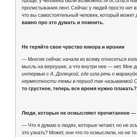
проще, у человека были возможности остаться нае
пролистывания лент. Сейчас у людей просто нет 
что вы самостоятельный человек, который может де
важно про это думать и помнить.
Не теряйте свое чувство юмора и иронии
— Многие сейчас начали ко всему относиться изл
мысль на верхушке, а что внутри нее — нет. Мне д
интервью с А. Долецкой, где шла речь о маракуйе
неуместности темы в период так называемой 
то грустное, теперь все время нужно плакать
Люди, которые не осмысляют прочитанное — 
— Что я думаю о людях, которые читают, но не ос
это узнать? Может, они что-то осмыслили, но не т