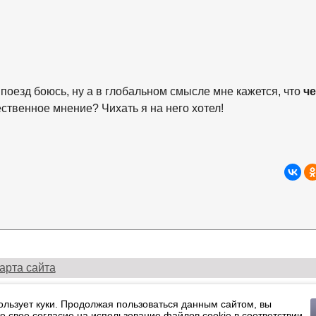
 поезд боюсь, ну а в глобальном смысле мне кажется, что
ч
ственное мнение? Чихать я на него хотел!
арта сайта
й портал медиасообщества Санкт-Петербурга, Ленобласти и Севе
ользует куки. Продолжая пользоваться данным сайтом, вы
Политика конфиденциальности.
е свое согласие на использование файлов cookie в соответствии