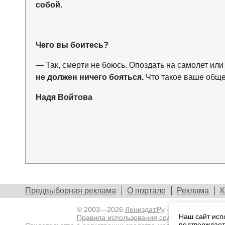
собой
.
Чего вы боитесь?
— Так, смерти не боюсь. Опоздать на самолет или
не должен ничего бояться.
Что такое ваше обще
Надя Войтова
Предвыборная реклама
О портале
Реклама
К
© 2003—2026
Лениздат.Ру
— информационны
Наш сайт исп
Правила использования содержания сайта.
подтверждает