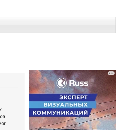
В Контакте
Telegram
СЕ МАТЕРИАЛЫ
Напечатать
Изменить шрифт
В закладки
У
лов
мог