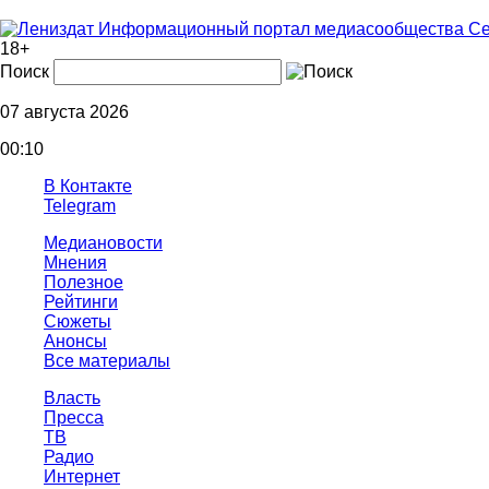
Информационный портал медиасообщества Се
18+
Поиск
07 августа 2026
00:10
В Контакте
Telegram
Медиановости
Мнения
Полезное
Рейтинги
Сюжеты
Анонсы
Все материалы
Власть
Пресса
ТВ
Радио
Интернет