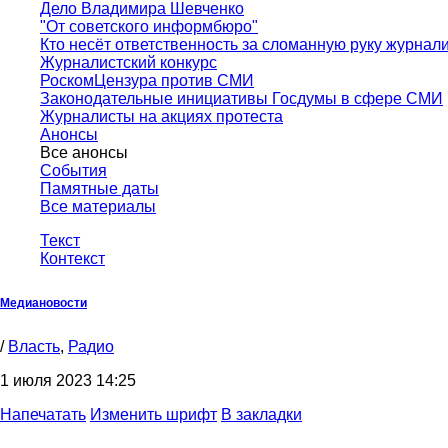
Дело Владимира Шевченко
"От советского информбюро"
Кто несёт ответственность за сломанную руку журнал
Журналистский конкурс
РоскомЦензура против СМИ
Законодательные инициативы Госдумы в сфере СМИ
Журналисты на акциях протеста
Анонсы
Все анонсы
События
Памятные даты
Все материалы
Текст
Контекст
Медиановости
/
Власть
,
Радио
1 июля 2023 14:25
Напечатать
Изменить шрифт
В закладки