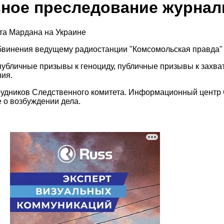
вное преследование журнал
бвинения ведущему радиостанции "Комсомольская правда"
убличные призывы к геноциду, публичные призывы к захват
ния.
удников Следственного комитета. Информационный центр С
е о возбуждении дела.