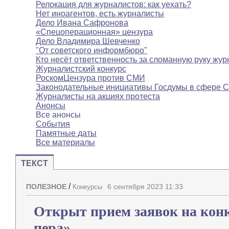
Релокация для журналистов: как уехать?
Нет иноагентов, есть журналисты
Дело Ивана Сафронова
«Спецоперационная» цензура
Дело Владимира Шевченко
"От советского информбюро"
Кто несёт ответственность за сломанную руку жур
Журналистский конкурс
РоскомЦензура против СМИ
Законодательные инициативы Госдумы в сфере 
Журналисты на акциях протеста
Анонсы
Все анонсы
События
Памятные даты
Все материалы
ТЕКСТ
/
ПОЛЕЗНОЕ
6 сентября 2023 11:33
Конкурсы
Открыт прием заявок на кон
пера»