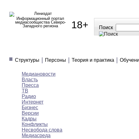
Информационный портал
18+
медиасообщества Северо-
Западного региона
Поиск
МЕДИАНОВОСТИ
МНЕНИЯ
ПОЛЕЗНОЕ
Структуры
Персоны
Теория и практика
Обучен
Медиановости
Власть
Пресса
ТВ
Радио
Интернет
Бизнес
Версии
Кадры
Конфликты
Несвобода слова
Медиасреда