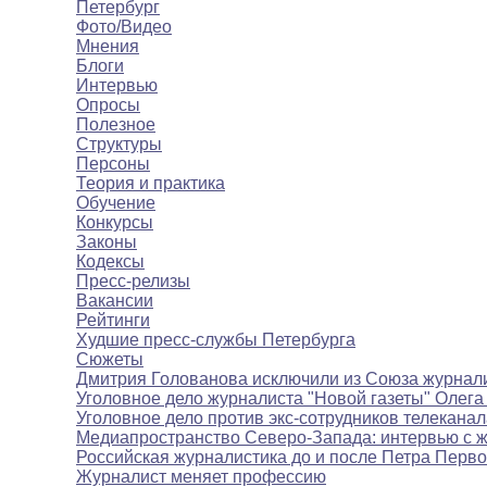
Петербург
Фото/Видео
Мнения
Блоги
Интервью
Опросы
Полезное
Структуры
Персоны
Теория и практика
Обучение
Конкурсы
Законы
Кодексы
Пресс-релизы
Вакансии
Рейтинги
Худшие пресс-службы Петербурга
Сюжеты
Дмитрия Голованова исключили из Союза журнал
Уголовное дело журналиста "Новой газеты" Олега
Уголовное дело против экс-сотрудников телекана
Медиапространство Северо-Запада: интервью с 
Российская журналистика до и после Петра Перво
Журналист меняет профессию