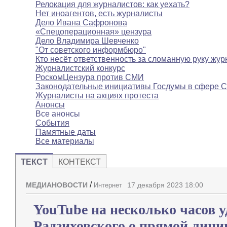
Релокация для журналистов: как уехать?
Нет иноагентов, есть журналисты
Дело Ивана Сафронова
«Спецоперационная» цензура
Дело Владимира Шевченко
"От советского информбюро"
Кто несёт ответственность за сломанную руку жур
Журналистский конкурс
РоскомЦензура против СМИ
Законодательные инициативы Госдумы в сфере 
Журналисты на акциях протеста
Анонсы
Все анонсы
События
Памятные даты
Все материалы
ТЕКСТ
КОНТЕКСТ
/
МЕДИАНОВОСТИ
17 декабря 2023 18:00
Интернет
YouTube на несколько часов 
Радзиховского о прямой лини