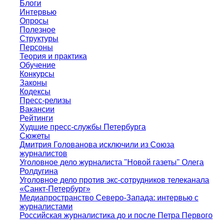
Блоги
Интервью
Опросы
Полезное
Структуры
Персоны
Теория и практика
Обучение
Конкурсы
Законы
Кодексы
Пресс-релизы
Вакансии
Рейтинги
Худшие пресс-службы Петербурга
Сюжеты
Дмитрия Голованова исключили из Союза
журналистов
Уголовное дело журналиста "Новой газеты" Олега
Ролдугина
Уголовное дело против экс-сотрудников телеканала
«Санкт-Петербург»
Медиапространство Северо-Запада: интервью с
журналистами
Российская журналистика до и после Петра Первого