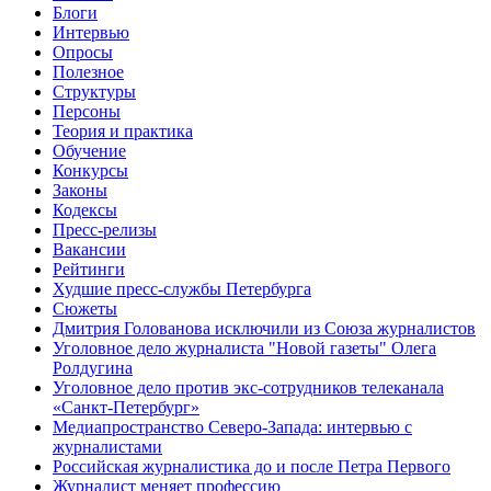
Блоги
Интервью
Опросы
Полезное
Структуры
Персоны
Теория и практика
Обучение
Конкурсы
Законы
Кодексы
Пресс-релизы
Вакансии
Рейтинги
Худшие пресс-службы Петербурга
Сюжеты
Дмитрия Голованова исключили из Союза журналистов
Уголовное дело журналиста "Новой газеты" Олега
Ролдугина
Уголовное дело против экс-сотрудников телеканала
«Санкт-Петербург»
Медиапространство Северо-Запада: интервью с
журналистами
Российская журналистика до и после Петра Первого
Журналист меняет профессию