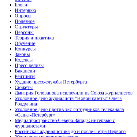
Блоги
Интервью
Опросы
Полезное
Структуры
Персоны
Теория и практика
Обучение
Конкурсы
Законы
Кодексы
Пресс-релизы
Вакансии
Рейтинги
Худшие пресс-службы Петербурга
Сюжеты
Дмитрия Голованова исключили из Союза журналистов
Уголовное дело журналиста "Новой газеты" Олега
Ролдугина
Уголовное дело против экс-сотрудников телеканала
«Санкт-Петербург»
Медиапространство Северо-Запада: интервью с
журналистами
Российская журналистика до и после Петра Первого
Журналист меняет профессию