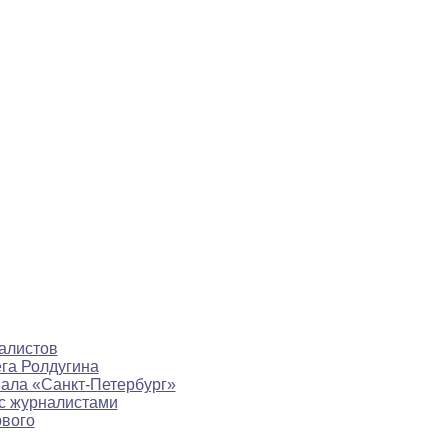
алистов
ега Ролдугина
нала «Санкт-Петербург»
с журналистами
рвого