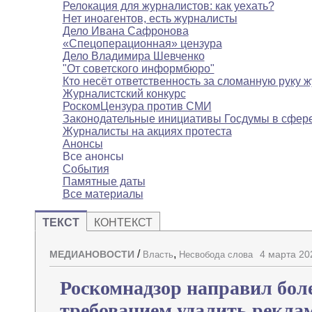
Релокация для журналистов: как уехать?
Нет иноагентов, есть журналисты
Дело Ивана Сафронова
«Спецоперационная» цензура
Дело Владимира Шевченко
"От советского информбюро"
Кто несёт ответственность за сломанную руку 
Журналистский конкурс
РоскомЦензура против СМИ
Законодательные инициативы Госдумы в сфе
Журналисты на акциях протеста
Анонсы
Все анонсы
События
Памятные даты
Все материалы
ТЕКСТ
КОНТЕКСТ
/
,
МЕДИАНОВОСТИ
4 марта 20
Власть
Несвобода слова
Роскомнадзор направил боле
требованием удалить рекла