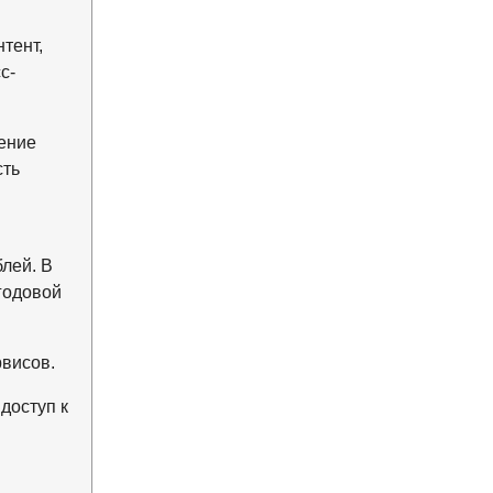
тент,
с-
ение
сть
лей. В
годовой
рвисов.
доступ к