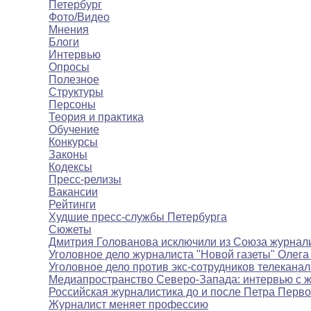
Петербург
Фото/Видео
Мнения
Блоги
Интервью
Опросы
Полезное
Структуры
Персоны
Теория и практика
Обучение
Конкурсы
Законы
Кодексы
Пресс-релизы
Вакансии
Рейтинги
Худшие пресс-службы Петербурга
Сюжеты
Дмитрия Голованова исключили из Союза журнал
Уголовное дело журналиста "Новой газеты" Олега
Уголовное дело против экс-сотрудников телекана
Медиапространство Северо-Запада: интервью с 
Российская журналистика до и после Петра Перво
Журналист меняет профессию