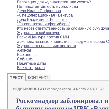
Релокация для журналистов: как уехать?
Нет иноагентов, есть журналисты
Дело Ивана Сафронова
«Спецоперационная» цензура
Дело Владимира Шевченко
"От советского информбюро"
Кто несёт ответственность за сломанную руку жур
Журналистский конкурс
РоскомЦензура против СМИ
Законодательные инициативы Госдумы в сфере 
Журналисты на акциях протеста
Анонсы
Все анонсы
События
Памятные даты
Все материалы
ТЕКСТ
КОНТЕКСТ
/
МЕДИАНОВОСТИ
4 марта 2024 19:48
Несвобода слова
Роскомнадзор заблокировал и
бывшим военным ЧВК «Вагн