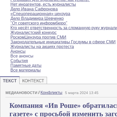
Нет иноагентов, есть журналисты
Дело Ивана Сафронова
«Спецоперационная» цензура
Дело Владимира Шевченко
"От советского информбюро"
Кто несёт ответственность за сломанную руку журнал
Журналистский конкурс
РоскомЦензура против СМИ
Законодательные инициативы Госдумы в сфере СМИ
Журналисты на акциях протеста
Анонсы
Все анонсы
События
Памятные даты
Все материалы
ТЕКСТ
КОНТЕКСТ
/
Конфликты
МЕДИАНОВОСТИ
5 марта 2024 13:45
Компания «Ив Роше» обратилас
газете» с просьбой изменить заг