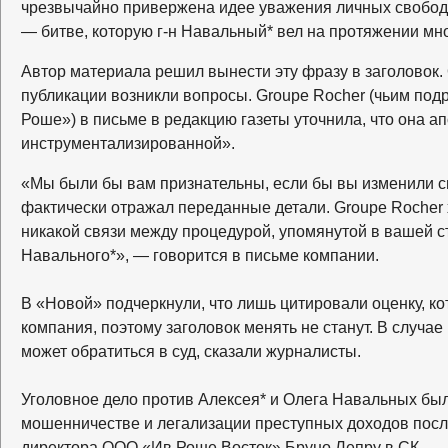
чрезвычайно привержена идее уважения личных свобод 
— битве, которую г-н Навальный* вел на протяжении мно
Автор материала решил вынести эту фразу в заголовок.
публикации возникли вопросы. Groupe Rocher (чьим под
Роше») в письме в редакцию газеты уточнила, что она а
инструментализированной».
«Мы были бы вам признательны, если бы вы изменили св
фактически отражал переданные детали. Groupe Rocher 
никакой связи между процедурой, упомянутой в вашей ст
Навального*», — говорится в письме компании.
В «Новой» подчеркнули, что лишь цитировали оценку, к
компания, поэтому заголовок менять не станут. В случае
может обратиться в суд, сказали журналисты.
Уголовное дело против Алексея* и Олега Навальных был
мошенничестве и легализации преступных доходов посл
директора ООО «Ив Роше Восток» Бруно Лепру в СК.