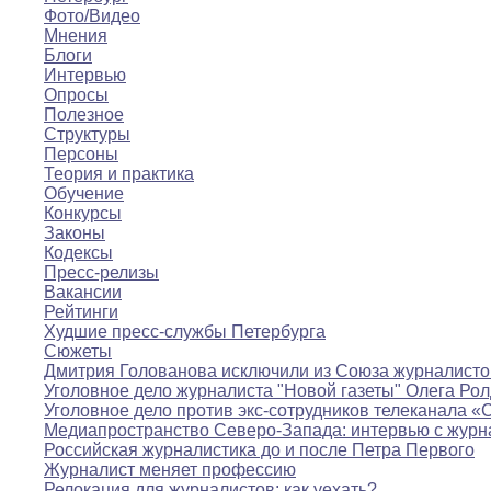
Фото/Видео
Мнения
Блоги
Интервью
Опросы
Полезное
Структуры
Персоны
Теория и практика
Обучение
Конкурсы
Законы
Кодексы
Пресс-релизы
Вакансии
Рейтинги
Худшие пресс-службы Петербурга
Сюжеты
Дмитрия Голованова исключили из Союза журналисто
Уголовное дело журналиста "Новой газеты" Олега Ро
Уголовное дело против экс-сотрудников телеканала «
Медиапространство Северо-Запада: интервью с журн
Российская журналистика до и после Петра Первого
Журналист меняет профессию
Релокация для журналистов: как уехать?