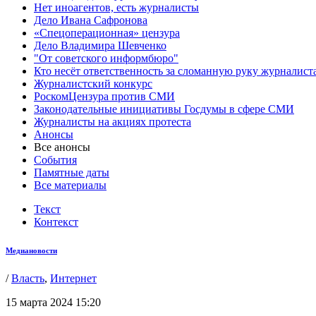
Нет иноагентов, есть журналисты
Дело Ивана Сафронова
«Спецоперационная» цензура
Дело Владимира Шевченко
"От советского информбюро"
Кто несёт ответственность за сломанную руку журналист
Журналистский конкурс
РоскомЦензура против СМИ
Законодательные инициативы Госдумы в сфере СМИ
Журналисты на акциях протеста
Анонсы
Все анонсы
События
Памятные даты
Все материалы
Текст
Контекст
Медиановости
/
Власть
,
Интернет
15 марта 2024 15:20