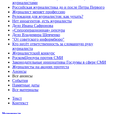
журналистами
Российская журналистика до и после Петра Первого
Журналист меняет профессию
Релокация для журналистов: как уехать?
Нет иноагентов, есть журналисты
Дело Ивана Сафронова
«Спецоперационная» цензура
Дело Владимира Шевченко
"От советского информбюро"
Кто несёт ответственность за сломанную руку
журналиста
Журналистский конкурс
РоскомЦензура против СМИ
Законодательные инициативы Госдумы в сфере СМИ
Журналисты на акциях протеста
Анонсы
Все анонсы
События
Памятные даты
Все материалы
Текст
Контекст
Медиановости