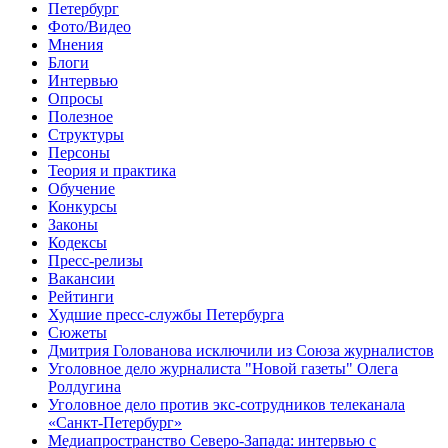
Петербург
Фото/Видео
Мнения
Блоги
Интервью
Опросы
Полезное
Структуры
Персоны
Теория и практика
Обучение
Конкурсы
Законы
Кодексы
Пресс-релизы
Вакансии
Рейтинги
Худшие пресс-службы Петербурга
Сюжеты
Дмитрия Голованова исключили из Союза журналистов
Уголовное дело журналиста "Новой газеты" Олега
Ролдугина
Уголовное дело против экс-сотрудников телеканала
«Санкт-Петербург»
Медиапространство Северо-Запада: интервью с