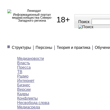
Информационный портал
18+
медиасообщества Северо-
Западного региона
Поиск
МЕДИАНОВОСТИ
МНЕНИЯ
ПОЛЕЗНОЕ
Структуры
Персоны
Теория и практика
Обучен
Медиановости
Власть
Пресса
ТВ
Радио
Интернет
Бизнес
Версии
Кадры
Конфликты
Несвобода слова
Медиасреда