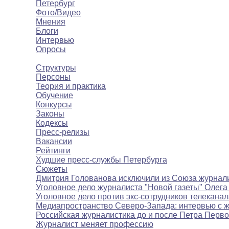
Петербург
Фото/Видео
Мнения
Блоги
Интервью
Опросы
Полезное
Структуры
Персоны
Теория и практика
Обучение
Конкурсы
Законы
Кодексы
Пресс-релизы
Вакансии
Рейтинги
Худшие пресс-службы Петербурга
Сюжеты
Дмитрия Голованова исключили из Союза журнал
Уголовное дело журналиста "Новой газеты" Олега
Уголовное дело против экс-сотрудников телекана
Медиапространство Северо-Запада: интервью с 
Российская журналистика до и после Петра Перво
Журналист меняет профессию