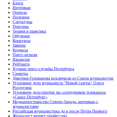
Блоги
Интервью
Опросы
Полезное
Структуры
Персоны
Теория и практика
Обучение
Конкурсы
Законы
Кодексы
Пресс-релизы
Вакансии
Рейтинги
Худшие пресс-службы Петербурга
Сюжеты
Дмитрия Голованова исключили из Союза журналистов
Уголовное дело журналиста "Новой газеты" Олега
Ролдугина
Уголовное дело против экс-сотрудников телеканала
«Санкт-Петербург»
Медиапространство Северо-Запада: интервью с
журналистами
Российская журналистика до и после Петра Первого
Журналист меняет профессию