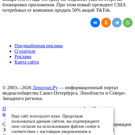
блокировки приложения. При этом новый президент США
потребовал от компании продать 50% акций TikTok.
Предвыборная реклама
О портале
Реклама
Карта сайта
© 2003—2026
Лениздат.Ру
— информационный портал
медиасообщества Санкт-Петербурга, Ленобласти и Северо-
Западного региона.
Правила использования содержания сайта.
Политика
конфиденциальности.
Наш сайт использует куки. Продолжая
пользоваться данным сайтом, вы подтверждаете
Свидетельство о регистрации средства массовой информации
свое согласие на использование файлов cookie в
ЭЛ №ФС77-91046, выданное 10.03.2026 Федеральной
соответствии с настоящим уведомлением и