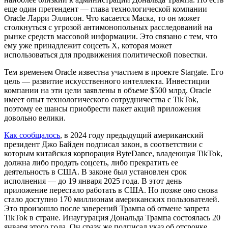
еще один претендент — глава технологической компании
Oracle Ларри Эллисон. Что касается Маска, то он может
столкнуться с угрозой антимонопольных расследований на
рынке средств массовой информации. Это связано с тем, что
ему уже принадлежит соцсеть Х, которая может
использоваться для продвижения политической повестки.
Тем временем Oracle известна участием в проекте Stargate. Его
цель — развитие искусственного интеллекта. Инвестиции
компании на эти цели заявлены в объеме $500 млрд. Oracle
имеет опыт технологического сотрудничества с TikTok,
поэтому ее шансы приобрести пакет акций приложения
довольно велики.
Как сообщалось
, в 2024 году предыдущий американский
президент Джо Байден подписал закон, в соответствии с
которым китайская корпорация ByteDance, владеющая TikTok,
должна либо продать соцсеть, либо прекратить ее
деятельность в США. В законе был установлен срок
исполнения — до 19 января 2025 года. В этот день
приложение перестало работать в США. Но позже оно снова
стало доступно 170 миллионам американских пользователей.
Это произошло после заверений Трампа об отмене запрета
TikTok в стране. Инаугурация Дональда Трампа состоялась 20
января этого года. Он сразу же подписал указ об отсрочке