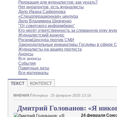
Релокация для журналистов: как уехать?
Нет иноагентов, есть журналисты
Дело Ивана Сафронова
«Спецоперационная» цензура
Дело Владимира Шевченко
"От советского информбюро"
Кто несёт ответственность за сломанную руку жур
Журналистский конкурс
РоскомЦензура против СМИ
Законодательные инициативы Госдумы в сфере 
Журналисты на акциях протеста
Анонсы
Все анонсы
События
Памятные даты
Все материалы
ТЕКСТ
КОНТЕКСТ
/
МНЕНИЯ
25 февраля 2025 13:16
Интервью
Дмитрий Голованов: «Я никог
24 февраля Сою