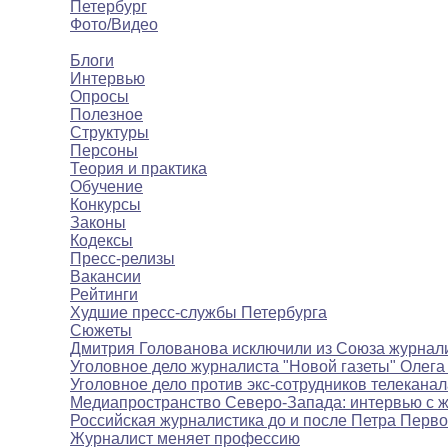
Петербург
Фото/Видео
Мнения
Блоги
Интервью
Опросы
Полезное
Структуры
Персоны
Теория и практика
Обучение
Конкурсы
Законы
Кодексы
Пресс-релизы
Вакансии
Рейтинги
Худшие пресс-службы Петербурга
Сюжеты
Дмитрия Голованова исключили из Союза журнал
Уголовное дело журналиста "Новой газеты" Олега
Уголовное дело против экс-сотрудников телекана
Медиапространство Северо-Запада: интервью с 
Российская журналистика до и после Петра Перво
Журналист меняет профессию