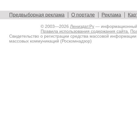
Предвыборная реклама
О портале
Реклама
Кар
© 2003—2026
Лениздат.Ру
— информационный п
Правила использования содержания сайта.
По
Свидетельство о регистрации средства массовой информации
массовых коммуникаций (Роскомнадзор)