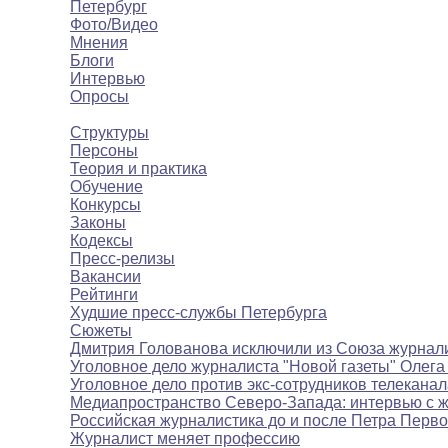
Петербург
Фото/Видео
Мнения
Блоги
Интервью
Опросы
Полезное
Структуры
Персоны
Теория и практика
Обучение
Конкурсы
Законы
Кодексы
Пресс-релизы
Вакансии
Рейтинги
Худшие пресс-службы Петербурга
Сюжеты
Дмитрия Голованова исключили из Союза журнал
Уголовное дело журналиста "Новой газеты" Олега
Уголовное дело против экс-сотрудников телекана
Медиапространство Северо-Запада: интервью с 
Российская журналистика до и после Петра Перво
Журналист меняет профессию