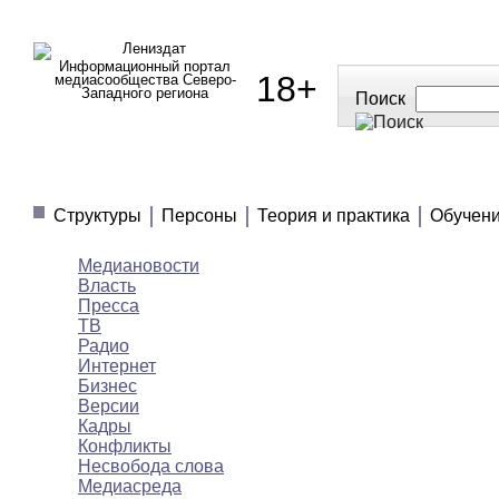
Информационный портал
18+
медиасообщества Северо-
Западного региона
Поиск
МЕДИАНОВОСТИ
МНЕНИЯ
ПОЛЕЗНОЕ
Структуры
Персоны
Теория и практика
Обучен
Медиановости
Власть
Пресса
ТВ
Радио
Интернет
Бизнес
Версии
Кадры
Конфликты
Несвобода слова
Медиасреда