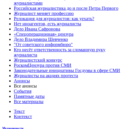
журналистами
Российская журналистика до и после Петра Первого
Журналист меняет профессию
Релокация для журналистов: как уехать?
Нет иноагентов, есть журналисты
Дело Ивана Сафронова
«Спецоперационная» цензура
Дело Владимира Шевченко
"От советского информбюро"
Кто несёт ответственность за сломанную руку
журналиста
Журналистский конкурс
РоскомЦензура против СМИ
Законодательные инициативы Госдумы в сфере СМИ
Журналисты на акциях протеста
Анонсы
Все анонсы
События
Памятные даты
Все материалы
Текст
Контекст
Медиановости