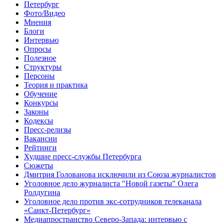
Петербург
Фото/Видео
Мнения
Блоги
Интервью
Опросы
Полезное
Структуры
Персоны
Теория и практика
Обучение
Конкурсы
Законы
Кодексы
Пресс-релизы
Вакансии
Рейтинги
Худшие пресс-службы Петербурга
Сюжеты
Дмитрия Голованова исключили из Союза журналистов
Уголовное дело журналиста "Новой газеты" Олега
Ролдугина
Уголовное дело против экс-сотрудников телеканала
«Санкт-Петербург»
Медиапространство Северо-Запада: интервью с