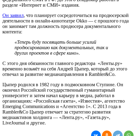
разделе «Интернет и СМИ» издания.
Он заявил
, что планирует сосредоточиться на продюсерской
деятельности в онлайн-кинотеатре Okko — с прошлого года
он занимает там должность продюсера документального
контента:
«Теперь буду посвящать больше усилий
продюсированию как документальных, так и
других проектов в сфере кино».
С этого дня обязанности главного редактора «Ленты.ру»
временно возьмёт на себя Андрей Цыпер, который до этого
отвечал за развитие медианаправления в Rambler&Co.
Цыпер родился в 1982 году в подмосковном Ступине. Он
окончил Российский государственный гуманитарный
университет и затем начал карьеру в медиа, работал в
организациях: «Российская газета», «Известия», агентство
Emerging Communications и «Агентство 1». С 2013 года в
Rambler&Co Цыпер отвечает за стратегию развития
медиаактивов холдинга — «Лента.ру», «Газета.ру»,
LiveJournal и другие.