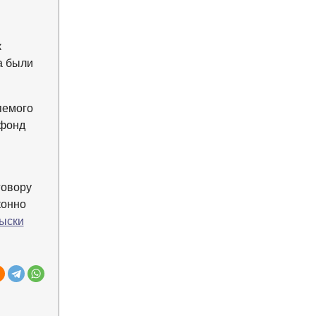
к
а были
яемого
 фонд
говору
конно
ыски