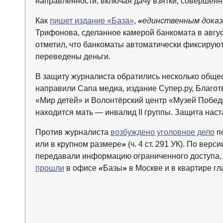
направленности, включая дачу взятки, совершенн
Как
пишет издание «База»
,
«
единственным дока
Трифонова, сделанное камерой банкомата в авгус
отметил, что банкоматы автоматически фиксируют 
переведены деньги.
В защиту журналиста обратились несколько обще
направили Сапа медиа, издание Супер.ру, Благо
«Мир детей» и Волонтёрский центр «Музей Побед
находится мать — инвалид II группы. Защита нас
Против журналиста
возбуждено уголовное дело
по
или в крупном размере
»
(ч. 4 ст. 291 УК). По вер
передавали информацию ограниченного доступа, 
прошли
в офисе
«
Базы
»
в Москве и в квартире гл