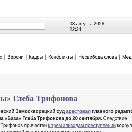
08 августа 2026
22:24
ОЕ
РЕЙТИНГИ
СЮЖЕТЫ
АНОНСЫ
В
с
Версии
Кадры
Конфликты
Несвобода слова
Мед
зы» Глеба Трифонова
овский Замоскворецкий суд
арестовал
главного редакт
ла «База» Глеба Трифонова до 20 сентября.
Следствие
о Трифонов причастен
к трём эпизодам преступлений
корруп