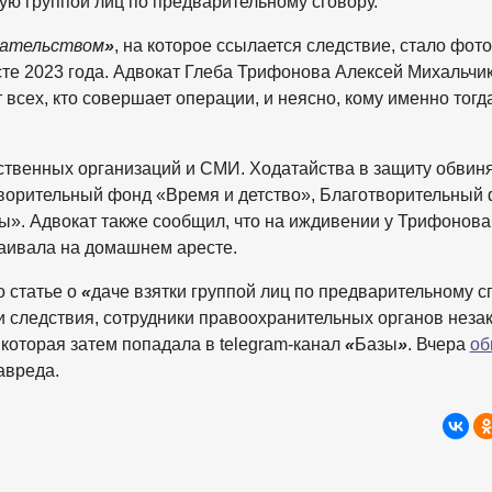
ую группой лиц по предварительному сговору.
зательством
»
, на которое ссылается следствие, стало фото
те 2023 года. Адвокат Глеба Трифонова Алексей Михальчи
всех, кто совершает операции, и неясно, кому именно тогд
ственных организаций и СМИ. Ходатайства в защиту обвин
творительный фонд «Время и детство», Благотворительный
ы». Адвокат также сообщил, что на иждивении у Трифонова
таивала на домашнем аресте.
 статье о
«
даче взятки группой лиц по предварительному с
сии следствия, сотрудники правоохранительных органов неза
которая затем попадала в telegram-канал
«
Базы
»
. Вчера
об
авреда.