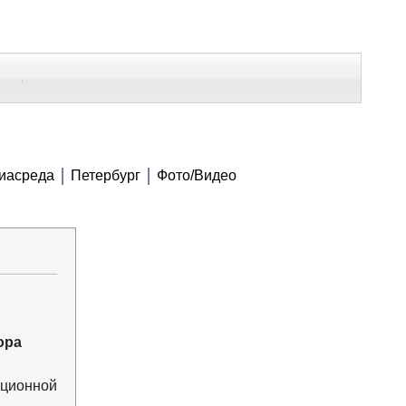
В Контакте
Telegram
СЕ МАТЕРИАЛЫ
иасреда
Петербург
Фото/Видео
Напечатать
Изменить шрифт
В закладки
ора
ционной