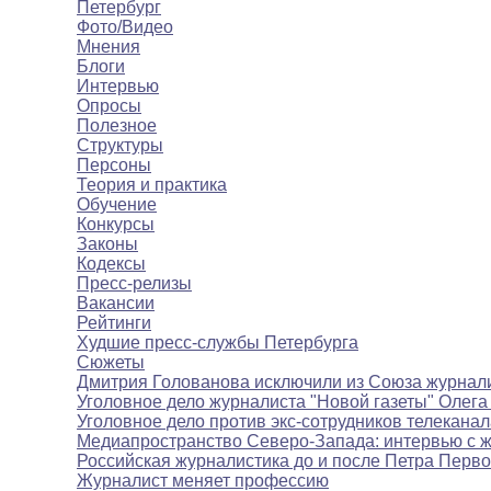
Петербург
Фото/Видео
Мнения
Блоги
Интервью
Опросы
Полезное
Структуры
Персоны
Теория и практика
Обучение
Конкурсы
Законы
Кодексы
Пресс-релизы
Вакансии
Рейтинги
Худшие пресс-службы Петербурга
Сюжеты
Дмитрия Голованова исключили из Союза журнал
Уголовное дело журналиста "Новой газеты" Олега
Уголовное дело против экс-сотрудников телекана
Медиапространство Северо-Запада: интервью с 
Российская журналистика до и после Петра Перво
Журналист меняет профессию