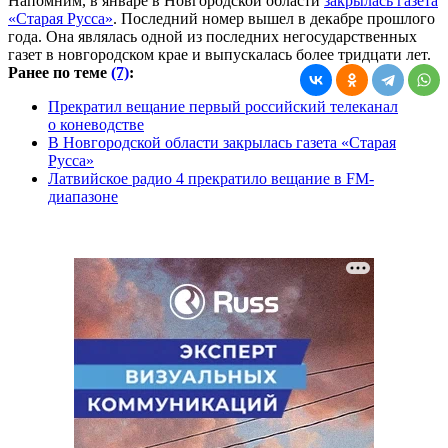
Напомним, в январе в Новгородской области
закрылась газета
«Старая Русса»
. Последний номер вышел в декабре прошлого
года. Она являлась одной из последних негосударственных
газет в новгородском крае и выпускалась более тридцати лет.
Ранее по теме
(7)
:
Прекратил вещание первый российский телеканал
о коневодстве
В Новгородской области закрылась газета «Старая
Русса»
Латвийское радио 4 прекратило вещание в FM-
диапазоне