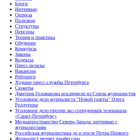
Блоги
Интервью
Опросы
Полезное
Структуры
Персоны
Теория и практика
Обучение
Конкурсы
Законы
Кодексы
Пресс-релизы
Вакансии
Рейтинги
Худшие пресс-службы Петербурга
Сюжеты
Дмитрия Голованова исключили из Союза журналистов
Уголовное дело журналиста "Новой газеты" Олега
Ролдугина
Уголовное дело против экс-сотрудников телеканала
«Санкт-Петербург»
Медиапространство Северо-Запада: интервью с
журналистами
Российская журналистика до и после Петра Первого
Журналист меняет профессию