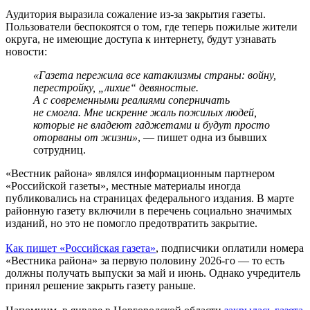
Аудитория выразила сожаление из-за закрытия газеты.
Пользователи беспокоятся о том, где теперь пожилые жители
округа, не имеющие доступа к интернету, будут узнавать
новости:
«Газета пережила все катаклизмы страны: войну,
перестройку, „лихие“ девяностые.
А с современными реалиями соперничать
не смогла. Мне искренне жаль пожилых людей,
которые не владеют гаджетами и будут просто
оторваны от жизни»
, — пишет одна из бывших
сотрудниц.
«Вестник района» являлся информационным партнером
«Российской газеты», местные материалы иногда
публиковались на страницах федерального издания. В марте
районную газету включили в перечень социально значимых
изданий, но это не помогло предотвратить закрытие.
Как пишет «Российская газета»
, подписчики оплатили номера
«Вестника района» за первую половину 2026-го — то есть
должны получать выпуски за май и июнь. Однако учредитель
принял решение закрыть газету раньше.