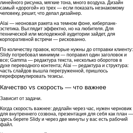
линейного рисунка, мягкие тона, много воздуха. Дизайн
самый «дорогой» из трех — если показать незнакомому
человеку, решит, что делал дизайнер.
Alai — неоновая ракета на темном фоне, киберпанк-
эстетика. Выглядит эффектно, но на любителя. Для
технической или молодежной аудитории зайдет, для
корпоративной встречи — рискованно.
По количеству правок, которые нужны до отправки клиенту:
Slidy потребовал минимум — поправил один заголовок и
все; Gamma — редактура текста, несколько оборотов в
духе переводного контента; Alai — редактура и структура:
часть слайдов вышла перегруженной, пришлось
переформулировать тезисы.
Качество vs скорость
—
что важнее
Зависит от задачи.
Когда скорость важнее: дедлайн через час, нужен черновик
для внутреннего созвона, презентация для себя как план —
здесь берете Slidy и через две минуты у вас есть рабочий
файл.