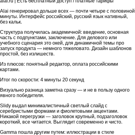
alai.ru | Есть бесплатный доступ / платные тарифы
Alai генерировал дольше всех — почти четыре с половиной
минуты. Интерфейс российский, русский язык нативный,
без кальк.
Структура получилась академичной: введение, основная
часть с подпунктами, заключение. Для делового или
учебного сценария это окей, для динамичной темы про
запуск продукта — немного тяжеловато. Дизайн шаблонов
простой, без излишеств.
Из плюсов: понятный редактор, оплата российскими
картами.
Итог по скорости: 4 минуты 20 секунд
Визуально разница заметна сразу — и не в пользу одного
явного победителя.
Slidy выдал минималистичный светлый слайд с
серебристыми формами и фиолетовыми акцентами.
Никакой перегрузки — заголовок крупный, подзаголовок
короткий, все читается. Выглядит современно и чисто.
Gamma пошла другим путем: иллюстрации в стиле