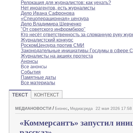
Релокация для журналистов: как уехать?
Нет иноагентов, есть журналисты
Дело Ивана Сафронова
«Спецоперационная» цензура
Дело Владимира Шевченко
"От советского информбюро"
Кто несёт ответственность за сломанную руку жур
Журналистский конкурс
РоскомЦензура против СМИ
Законодательные инициативы Госдумы в сфере 
Журналисты на акциях протеста
Анонсы
Все анонсы
События
Памятные даты
Все материалы
ТЕКСТ
КОНТЕКСТ
/
,
МЕДИАНОВОСТИ
22 мая 2026 17:58
Бизнес
Медиасреда
«Коммерсантъ» запустил ини
рассказ»