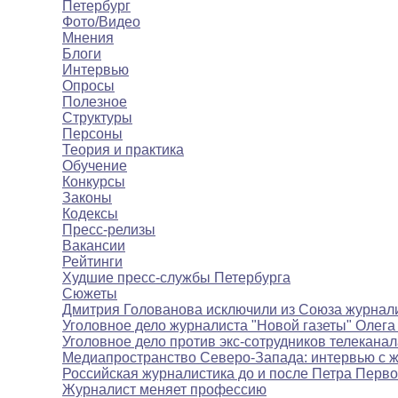
Петербург
Фото/Видео
Мнения
Блоги
Интервью
Опросы
Полезное
Структуры
Персоны
Теория и практика
Обучение
Конкурсы
Законы
Кодексы
Пресс-релизы
Вакансии
Рейтинги
Худшие пресс-службы Петербурга
Сюжеты
Дмитрия Голованова исключили из Союза журнал
Уголовное дело журналиста "Новой газеты" Олега
Уголовное дело против экс-сотрудников телекана
Медиапространство Северо-Запада: интервью с 
Российская журналистика до и после Петра Перво
Журналист меняет профессию