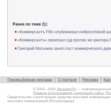
Ранее по теме
(5)
:
«Коммерсантъ FM» опубликовал нейросетевой шан
«Коммерсантъ» проиграл суд против экс-ректора
Григорий Матыжев занял пост коммерческого ди
Предвыборная реклама
О портале
Реклама
Кар
© 2003—2026
Лениздат.Ру
— информационный п
Правила использования содержания сайта.
По
Свидетельство о регистрации средства массовой информации
массовых коммуникаций (Роскомнадзор)