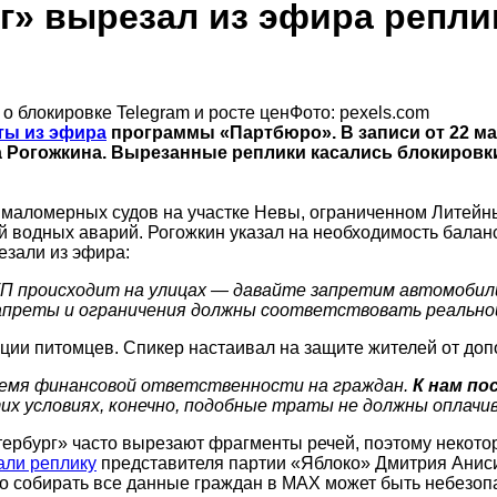
г» вырезал из эфира репли
Фото: pexels.com
ты из эфира
программы «Партбюро». В записи от 22 м
 Рогожкина. Вырезанные реплики касались блокировки
я маломерных судов на участке Невы, ограниченном Литей
 водных аварий. Рогожкин указал на необходимость балан
езали из эфира:
ТП происходит на улицах — давайте запретим автомобил
запреты и ограничения должны соответствовать реальной 
ции питомцев. Спикер настаивал на защите жителей от доп
емя финансовой ответственности на граждан.
К нам п
их условиях, конечно, подобные траты не должны оплач
ербург» часто вырезают фрагменты речей, поэтому некото
али реплику
представителя партии «Яблоко» Дмитрия Анис
то собирать все данные граждан в MAX может быть небезоп