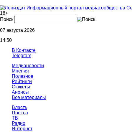
Информационный портал медиасообщества Се
18+
Поиск
07 августа 2026
14:50
В Контакте
Telegram
Медиановости
Мнения
Полезное
Рейтинги
Сюжеты
Анонсы
Все материалы
Власть
Пресса
ТВ
Радио
Интернет