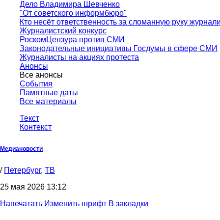
Дело Владимира Шевченко
"От советского информбюро"
Кто несёт ответственность за сломанную руку журнал
Журналистский конкурс
РоскомЦензура против СМИ
Законодательные инициативы Госдумы в сфере СМИ
Журналисты на акциях протеста
Анонсы
Все анонсы
События
Памятные даты
Все материалы
Текст
Контекст
Медиановости
/
Петербург
,
ТВ
25 мая 2026 13:12
Напечатать
Изменить шрифт
В закладки