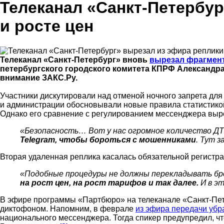
Телеканал «Санкт-Петербур
и росте цен
Телеканал «Санкт-Петербург» вновь
вырезал фрагмен
петербургского городского комитета КПРФ Александра
внимание ЗАКС.Ру.
Участники дискутировали над отменой ночного запрета дл
и администрации обосновывали новые правила статистикой
Однако его сравнение с регулированием мессенджера выр
«Безопасность… Вот у нас огромное количество Д
Telegram, чтобы бороться с мошенниками
. Тут 
Вторая удаленная реплика касалась обязательной регистра
«Подобные процедуры не должны перекладывать бр
на рост цен, на рост тарифов и так далее.
И в эт
В эфире программы «Партбюро» на телеканале «Санкт-Пет
диктофоном. Напомним, в феврале
из эфира передачи убр
национального мессенджера. Тогда спикер предупредил, ч