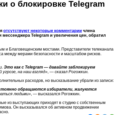
ки о блокировке Telegram
ая
отсутствуют некоторые комментарии
члена
 мессенджера Telegram и увеличения цен, обратил
ным и Благовещенским мостами. Представители телеканала
са между мерами безопасности и масштабом рисков.
и.
Это как с Telegram — давайте заблокируем
угрозе, на наш взгляд
»
,
— сказал Рогожкин.
олнительных расходов, но высказывание убрали из записи:
остоянно обращаются избиратели, жалуются
иваться людьми»
, — высказался Рогожкин.
рые из выступающих приходят в студию с собственным
имова. Он высказывался об активном продвижении
асно.