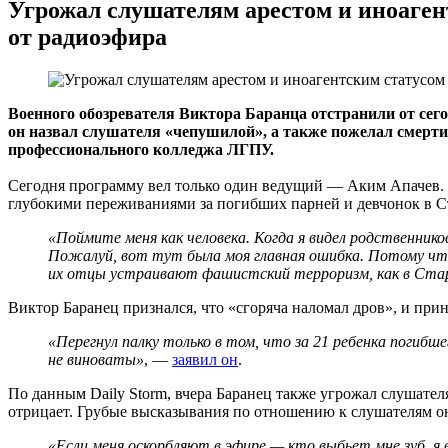
Угрожал слушателям арестом и иноаген
от радиоэфира
Военного обозревателя Виктора Баранца отстранили от сег
он назвал слушателя «чепушилой», а также пожелал смерти
профессионального колледжа ЛГПУ.
Сегодня программу вел только один ведущий — Аким Апачев.
глубокими переживаниями за погибших парней и девчонок в С
«Поймите меня как человека. Когда я видел родственник
Пожалуй, вот тут была моя главная ошибка. Потому что
их отцы устраивают фашистский терроризм, как в Стар
Виктор Баранец признался, что «сгоряча наломал дров», и прин
«Перегнул палку только в том, что за 21 ребенка погибш
не виноваты»
, —
заявил он
.
По данным Daily Storm, вчера Баранец также угрожал слушател
отрицает. Грубые высказывания по отношению к слушателям он
«Если меня оскорбляют в эфире — кто выбьет мне зуб, я 