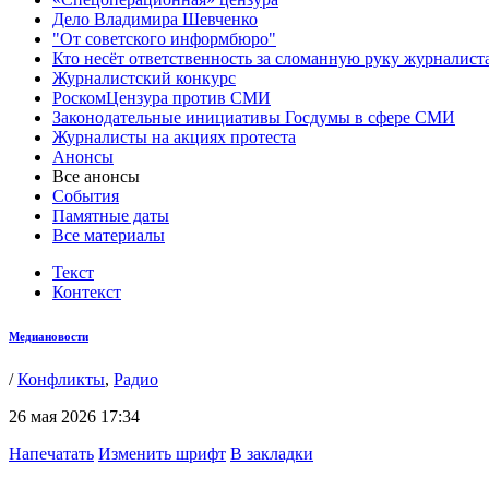
Дело Владимира Шевченко
"От советского информбюро"
Кто несёт ответственность за сломанную руку журналист
Журналистский конкурс
РоскомЦензура против СМИ
Законодательные инициативы Госдумы в сфере СМИ
Журналисты на акциях протеста
Анонсы
Все анонсы
События
Памятные даты
Все материалы
Текст
Контекст
Медиановости
/
Конфликты
,
Радио
26 мая 2026 17:34
Напечатать
Изменить шрифт
В закладки