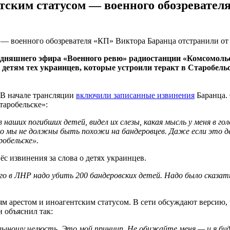
тским статусом — военного обозревател
одняшнего эфира «Военного ревю» радиостанции «Комсомольс
 детям тех украинцев, которые устроили теракт в Старобел
 В начале трансляции
включили записанные извинения
Баранца. 
таробельске»:
ов наших
погибших
детей, видел их слезы, какая мысль у меня в г
 мы не должны быть похожи на бандеровцев. Даже если это дет
обельске».
ёс извинения за слова о детях украинцев.
его в ЛНР надо убить 200 бандеровских детей. Надо было сказат
ям арестом и иноагентским статусом. В сети обсуждают версию, 
 объяснил так:
выношу челюсть. Это мой принцип. Не обижайте меня — и я буду 