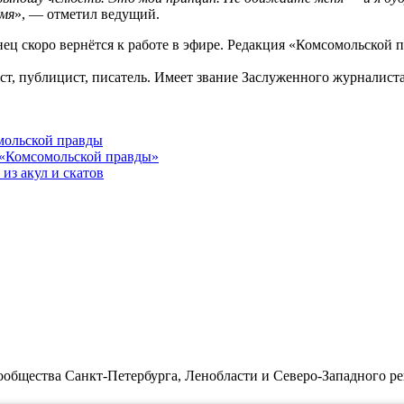
имя
», — отметил ведущий.
нец скоро вернётся к работе в эфире. Редакция «Комсомольской
, публицист, писатель. Имеет звание Заслуженного журналиста 
мольской правды
 «Комсомольской правды»
из акул и скатов
бщества Санкт-Петербурга, Ленобласти и Северо-Западного ре