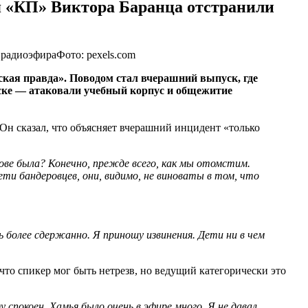
я «КП» Виктора Баранца отстранили
Фото: pexels.com
кая правда». Поводом стал вчерашний выпуск, где
ьске — атаковали учебный корпус и общежитие
Он сказал, что объясняет вчерашний инцидент «только
олове была? Конечно, прежде всего, как мы отомстим.
и бандеровцев, они, видимо, не виноваты в том, что
ь более сдержанно. Я приношу извинения. Дети ни в чем
что спикер мог быть нетрезв, но ведущий категорически это
спокоен. Хамья было очень в эфире много. Я не давал