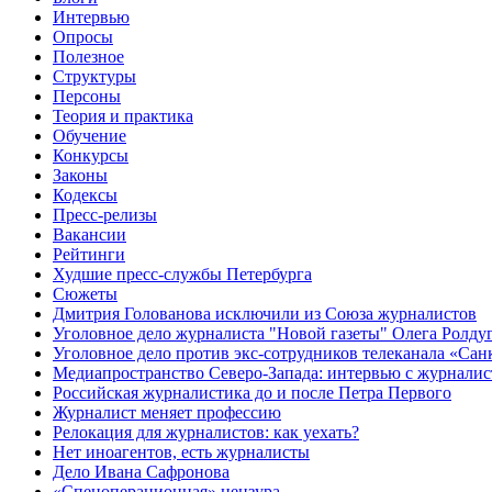
Интервью
Опросы
Полезное
Структуры
Персоны
Теория и практика
Обучение
Конкурсы
Законы
Кодексы
Пресс-релизы
Вакансии
Рейтинги
Худшие пресс-службы Петербурга
Сюжеты
Дмитрия Голованова исключили из Союза журналистов
Уголовное дело журналиста "Новой газеты" Олега Ролду
Уголовное дело против экс-сотрудников телеканала «Сан
Медиапространство Северо-Запада: интервью с журнали
Российская журналистика до и после Петра Первого
Журналист меняет профессию
Релокация для журналистов: как уехать?
Нет иноагентов, есть журналисты
Дело Ивана Сафронова
«Спецоперационная» цензура