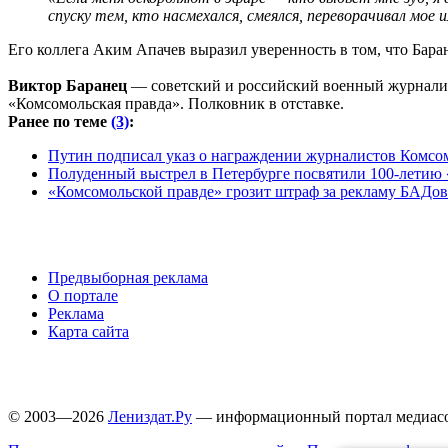
спуску тем, кто насмехался, смеялся, переворачивал мое 
Его коллега Аким Апачев выразил уверенность в том, что Бара
Виктор Баранец
— советский и российский военный журналист
«Комсомольская правда». Полковник в отставке.
Ранее по теме
(3)
:
Путин подписал указ о награждении журналистов Комсо
Полуденный выстрел в Петербурге посвятили 100-летию
«Комсомольской правде» грозит штраф за рекламу БАДов 
Предвыборная реклама
О портале
Реклама
Карта сайта
© 2003—2026
Лениздат.Ру
— информационный портал медиасоо