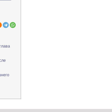
 глава
сле
шнего