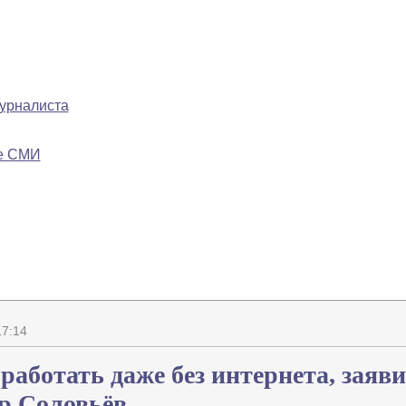
журналиста
ре СМИ
17:14
аботать даже без интернета, заяв
р Соловьёв