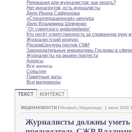
Релокация для журналистов: как уехать?
Нет иноагентов, есть журналисты
Дело Ивана Сафронова
«Спецоперационная» цензура
Дело Владимира Шевченко
"От советского информбюро"
Кто несёт ответственность за сломанную руку 
Журналистский конкурс
РоскомЦензура против СМИ
Законодательные инициативы Госдумы в сфе
Журналисты на акциях протеста
Анонсы
Все анонсы
События
Памятные даты
Все материалы
ТЕКСТ
КОНТЕКСТ
/
,
МЕДИАНОВОСТИ
1 июня 2026 
Интернет
Медиасреда
Журналисты должны уметь р
председатель СЖР Владими