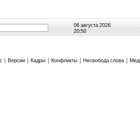
06 августа 2026
20:50
ОЕ
РЕЙТИНГИ
СЮЖЕТЫ
АНОНСЫ
В
с
Версии
Кадры
Конфликты
Несвобода слова
Мед