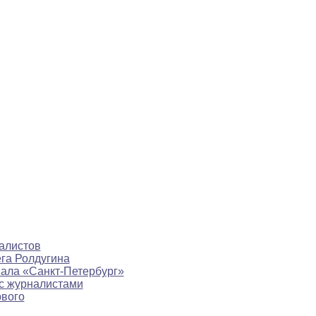
алистов
ега Ролдугина
нала «Санкт-Петербург»
с журналистами
рвого