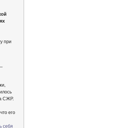
кой
ях
у при
—
ки,
илось
а СЖР.
что его
ь себя