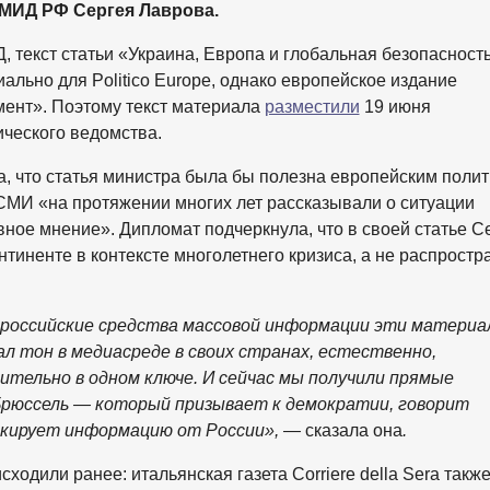
МИД РФ Сергея Лаврова.
 текст статьи «Украина, Европа и глобальная безопасност
ально для Politico Europe, однако европейское издание
мент». Поэтому текст материала
разместили
19 июня
ческого ведомства.
, что статья министра была бы полезна европейским поли
 СМИ «на протяжении многих лет рассказывали о ситуации
вное мнение». Дипломат подчеркнула, что в своей статье С
тиненте в контексте многолетнего кризиса, а не распростр
и российские средства массовой информации эти матери
ал тон в медиасреде в своих странах, естественно,
тельно в одном ключе. И сейчас мы получили прямые
Брюссель — который призывает к демократии, говорит
локирует информацию от России», —
сказала она
.
ходили ранее: итальянская газета Corriere della Sera такж