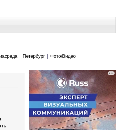
В Контакте
Telegram
СЕ МАТЕРИАЛЫ
иасреда
Петербург
Фото/Видео
Напечатать
Изменить шрифт
В закладки
я
ать