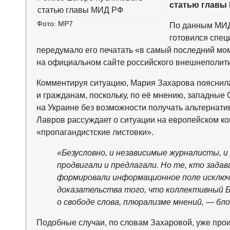
статью главы 
Фото: МР7
По данным МИД,
готовился специ
передумало его печатать «в самый последний мо
на официальном сайте российского внешнеполити
Комментируя ситуацию, Мария Захарова пояснила
и гражданам, поскольку, по её мнению, западные
на Украине без возможности получать альтернати
Лавров рассуждает о ситуации на европейском кон
«пропагандистские листовки».
«Безусловно, и независимые журналисты, 
продвигали и предлагали. Но те, кто задав
формировали информационное поле исключи
доказательства того, что коллективный 
о свободе слова, плюрализме мнений, — б
Подобные случаи, по словам Захаровой, уже проис