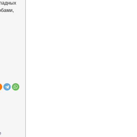
ападных
обами,
е