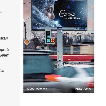
ь»
тикам
ергей
аняет
алы
е