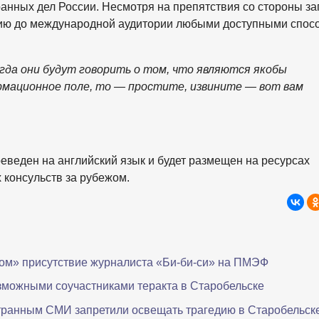
анных дел России. Несмотря на препятствия со стороны з
цию до международной аудитории любыми доступными спос
гда они будут говорить о том, что являются якобы
рмационное поле, то — простите, извините — вот вам
реведен на английский язык и будет размещен на ресурсах
 консульств за рубежом.
ом» присутствие журналиста «Би-би-си» на ПМЭФ
можными соучастниками теракта в Старобельске
транным СМИ запретили освещать трагедию в Старобельск