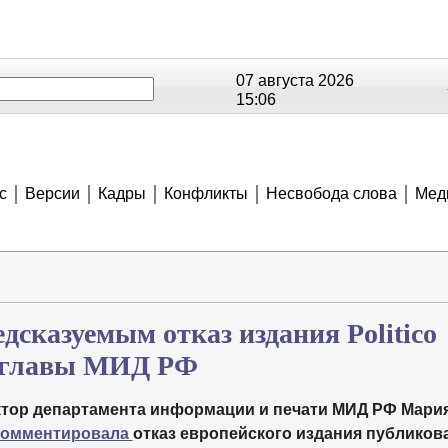
07 августа 2026
15:06
ОЕ
РЕЙТИНГИ
СЮЖЕТЫ
АНОНСЫ
В
с
Версии
Кадры
Конфликты
Несвобода слова
Мед
дсказуемым отказ издания Politico
ю главы МИД РФ
ктор департамента информации и печати МИД РФ Мари
комментировала
отказ европейского издания публиков